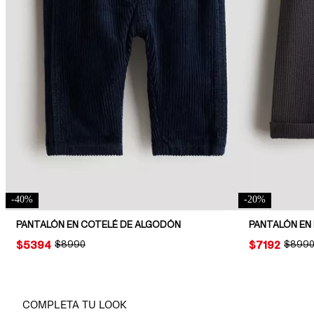
-
40
%
-
20
%
PANTALÓN EN COTELÉ DE ALGODÓN
PANTALÓN EN
PRICE:
$5394
ORIGINAL PRICE:
$8990
PRICE:
$7192
ORIGIN
$899
COMPLETA TU LOOK