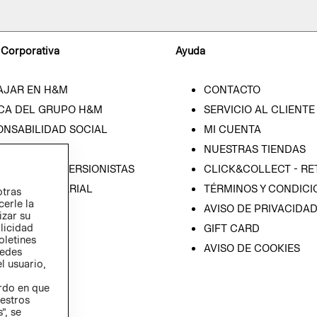
 Corporativa
Ayuda
AJAR EN H&M
CONTACTO
CA DEL GRUPO H&M
SERVICIO AL CLIENTE
ONSABILIDAD SOCIAL
MI CUENTA
SA
NUESTRAS TIENDAS
IÓN CON INVERSIONISTAS
CLICK&COLLECT - RE
ICA EMPRESARIAL
TÉRMINOS Y CONDICI
otras
cerle la
AVISO DE PRIVACIDA
izar su
blicidad
GIFT CARD
oletines
AVISO DE COOKIES
redes
l usuario,
erdo en que
estros
”, se