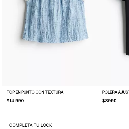
TOP EN PUNTO CON TEXTURA
POLERA AJU
PRICE:
$14.990
PRICE:
$8990
COMPLETA TU LOOK