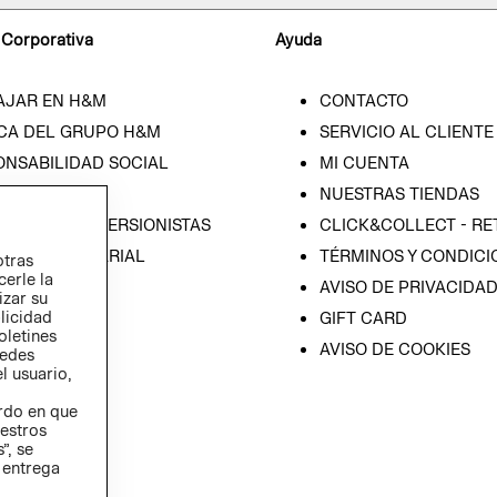
 Corporativa
Ayuda
AJAR EN H&M
CONTACTO
CA DEL GRUPO H&M
SERVICIO AL CLIENTE
ONSABILIDAD SOCIAL
MI CUENTA
SA
NUESTRAS TIENDAS
IÓN CON INVERSIONISTAS
CLICK&COLLECT - RE
ICA EMPRESARIAL
TÉRMINOS Y CONDICI
otras
cerle la
AVISO DE PRIVACIDA
izar su
blicidad
GIFT CARD
oletines
AVISO DE COOKIES
redes
l usuario,
erdo en que
estros
”, se
 entrega