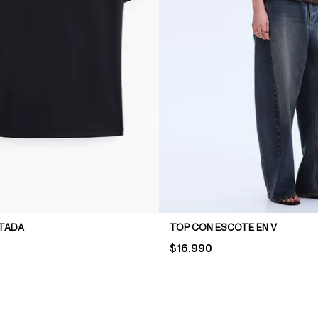
STADA
TOP CON ESCOTE EN V
PRICE:
$16.990