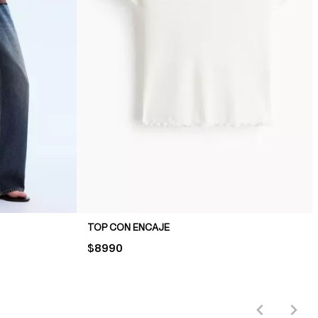
TOP CON ENCAJE
PRICE:
$8990