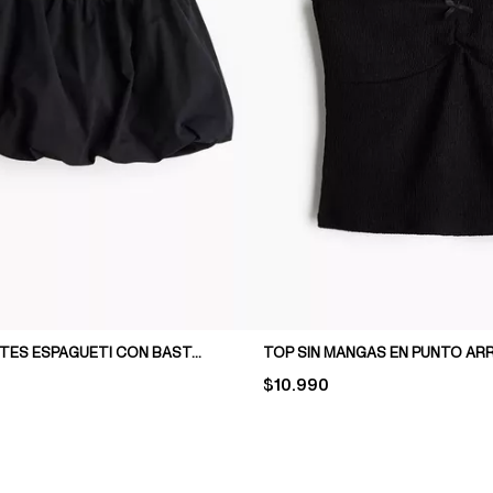
TOP DE TIRANTES ESPAGUETI CON BASTA BURBUJA
TOP SIN MANGAS EN PUNTO A
PRICE:
$10.990