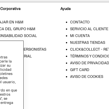
 Corporativa
Ayuda
AJAR EN H&M
CONTACTO
CA DEL GRUPO H&M
SERVICIO AL CLIENTE
ONSABILIDAD SOCIAL
MI CUENTA
SA
NUESTRAS TIENDAS
IÓN CON INVERSIONISTAS
CLICK&COLLECT - RE
ICA EMPRESARIAL
TÉRMINOS Y CONDICI
otras
cerle la
AVISO DE PRIVACIDA
izar su
blicidad
GIFT CARD
oletines
AVISO DE COOKIES
redes
l usuario,
erdo en que
estros
”, se
 entrega