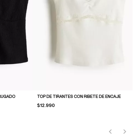
RRUGADO
TOP DE TIRANTES CON RIBETE DE ENCAJE
PRICE:
$12.990