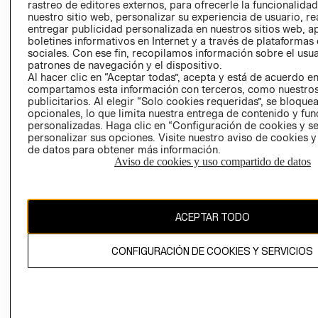
RELACIÓN CON
- RETIRO EN
rastreo de editores externos, para ofrecerle la funcionalid
INVERSIONISTAS
TIENDA
nuestro sitio web, personalizar su experiencia de usuario, rea
entregar publicidad personalizada en nuestros sitios web, a
POLÍTICA
TÉRMINOS Y
boletines informativos en Internet y a través de plataformas
EMPRESARIAL
CONDICIONE
sociales. Con ese fin, recopilamos información sobre el usua
patrones de navegación y el dispositivo.
AVISO DE
Al hacer clic en “Aceptar todas”, acepta y está de acuerdo e
PRIVACIDAD
compartamos esta información con terceros, como nuestros
publicitarios. Al elegir “Solo cookies requeridas”, se bloque
GIFT CARD
opcionales, lo que limita nuestra entrega de contenido y fu
AVISO DE
personalizadas. Haga clic en “Configuración de cookies y se
personalizar sus opciones. Visite nuestro aviso de cookies 
COOKIES
de datos para obtener más información.
Aviso de cookies y uso compartido de datos
ACEPTAR TODO
Chile ($)
CONFIGURACIÓN DE COOKIES Y SERVICIOS
CAMBIAR REGIÓN