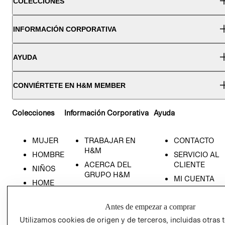
COLECCIONES
INFORMACIÓN CORPORATIVA
AYUDA
CONVIÉRTETE EN H&M MEMBER
Colecciones
Información Corporativa
Ayuda
MUJER
TRABAJAR EN
CONTACTO
H&M
HOMBRE
SERVICIO AL
ACERCA DEL
CLIENTE
NIÑOS
GRUPO H&M
MI CUENTA
HOME
RESPONSABILIDAD
NUESTRAS
SOCIAL
TIENDAS
Antes de empezar a comprar
PRENSA
CLICK&COLL
Utilizamos cookies de origen y de terceros, incluidas otras 