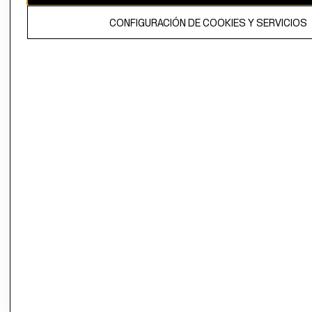
El contenido de esta página web está protegido por copyright y es
CONFIGURACIÓN DE COOKIES Y SERVICIOS
propiedad de H&M Hennes & Mauritz AB.