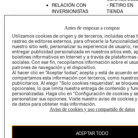
RELACIÓN CON
- RETIRO EN
INVERSIONISTAS
TIENDA
POLÍTICA
TÉRMINOS Y
EMPRESARIAL
CONDICIONE
Antes de empezar a comprar
AVISO DE
Utilizamos cookies de origen y de terceros, incluidas otras 
PRIVACIDAD
rastreo de editores externos, para ofrecerle la funcionalid
nuestro sitio web, personalizar su experiencia de usuario, rea
GIFT CARD
entregar publicidad personalizada en nuestros sitios web, a
boletines informativos en Internet y a través de plataformas
AVISO DE
sociales. Con ese fin, recopilamos información sobre el usua
COOKIES
patrones de navegación y el dispositivo.
Al hacer clic en “Aceptar todas”, acepta y está de acuerdo e
compartamos esta información con terceros, como nuestros
publicitarios. Al elegir “Solo cookies requeridas”, se bloque
opcionales, lo que limita nuestra entrega de contenido y fu
personalizadas. Haga clic en “Configuración de cookies y se
personalizar sus opciones. Visite nuestro aviso de cookies 
de datos para obtener más información.
Chile ($)
Aviso de cookies y uso compartido de datos
CAMBIAR REGIÓN
ACEPTAR TODO