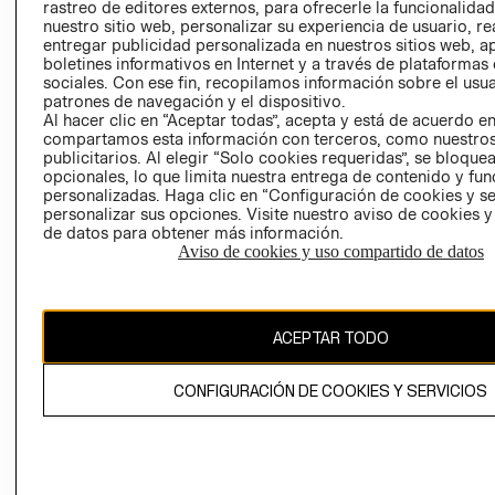
RELACIÓN CON
- RETIRO EN
rastreo de editores externos, para ofrecerle la funcionalid
INVERSIONISTAS
TIENDA
nuestro sitio web, personalizar su experiencia de usuario, rea
entregar publicidad personalizada en nuestros sitios web, a
POLÍTICA
TÉRMINOS Y
boletines informativos en Internet y a través de plataformas
EMPRESARIAL
CONDICIONE
sociales. Con ese fin, recopilamos información sobre el usua
patrones de navegación y el dispositivo.
AVISO DE
Al hacer clic en “Aceptar todas”, acepta y está de acuerdo e
PRIVACIDAD
compartamos esta información con terceros, como nuestros
publicitarios. Al elegir “Solo cookies requeridas”, se bloque
GIFT CARD
opcionales, lo que limita nuestra entrega de contenido y fu
AVISO DE
personalizadas. Haga clic en “Configuración de cookies y se
personalizar sus opciones. Visite nuestro aviso de cookies 
COOKIES
de datos para obtener más información.
Aviso de cookies y uso compartido de datos
ACEPTAR TODO
Chile ($)
CONFIGURACIÓN DE COOKIES Y SERVICIOS
CAMBIAR REGIÓN