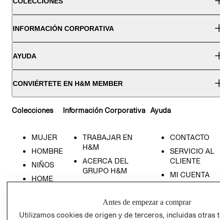
COLECCIONES
INFORMACIÓN CORPORATIVA
AYUDA
CONVIÉRTETE EN H&M MEMBER
Colecciones
Información Corporativa
Ayuda
MUJER
TRABAJAR EN
CONTACTO
H&M
HOMBRE
SERVICIO AL
ACERCA DEL
CLIENTE
NIÑOS
GRUPO H&M
MI CUENTA
HOME
RESPONSABILIDAD
NUESTRAS
SOCIAL
TIENDAS
Antes de empezar a comprar
PRENSA
CLICK&COLL
Utilizamos cookies de origen y de terceros, incluidas otras 