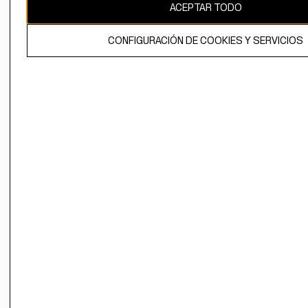
ACEPTAR TODO
CONFIGURACIÓN DE COOKIES Y SERVICIOS
El contenido de esta página web está protegido por copyright y es
propiedad de H&M Hennes & Mauritz AB.