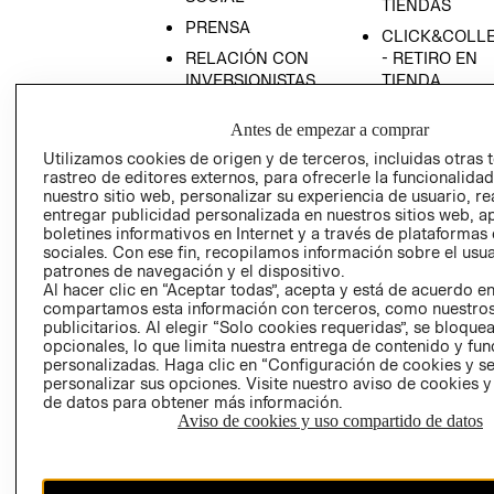
TIENDAS
PRENSA
CLICK&COLL
RELACIÓN CON
- RETIRO EN
INVERSIONISTAS
TIENDA
POLÍTICA
TÉRMINOS Y
Antes de empezar a comprar
EMPRESARIAL
CONDICIONE
Utilizamos cookies de origen y de terceros, incluidas otras 
AVISO DE
rastreo de editores externos, para ofrecerle la funcionalid
PRIVACIDAD
nuestro sitio web, personalizar su experiencia de usuario, rea
entregar publicidad personalizada en nuestros sitios web, a
GIFT CARD
boletines informativos en Internet y a través de plataformas
AVISO DE
sociales. Con ese fin, recopilamos información sobre el usua
COOKIES
patrones de navegación y el dispositivo.
Al hacer clic en “Aceptar todas”, acepta y está de acuerdo e
compartamos esta información con terceros, como nuestros
publicitarios. Al elegir “Solo cookies requeridas”, se bloque
opcionales, lo que limita nuestra entrega de contenido y fu
personalizadas. Haga clic en “Configuración de cookies y se
personalizar sus opciones. Visite nuestro aviso de cookies 
de datos para obtener más información.
Aviso de cookies y uso compartido de datos
Chile ($)
CAMBIAR REGIÓN