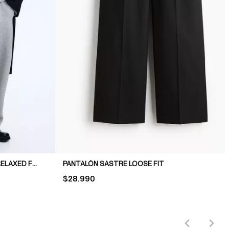
JOGGERS EFECTO NEOPRENO RELAXED FIT
PANTALÓN SASTRE LOOSE FIT
PRICE:
$28.990