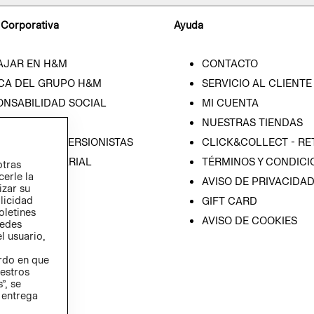
 Corporativa
Ayuda
AJAR EN H&M
CONTACTO
CA DEL GRUPO H&M
SERVICIO AL CLIENTE
ONSABILIDAD SOCIAL
MI CUENTA
SA
NUESTRAS TIENDAS
IÓN CON INVERSIONISTAS
CLICK&COLLECT - RE
ICA EMPRESARIAL
TÉRMINOS Y CONDICI
otras
cerle la
AVISO DE PRIVACIDA
izar su
blicidad
GIFT CARD
oletines
AVISO DE COOKIES
redes
l usuario,
erdo en que
estros
”, se
 entrega