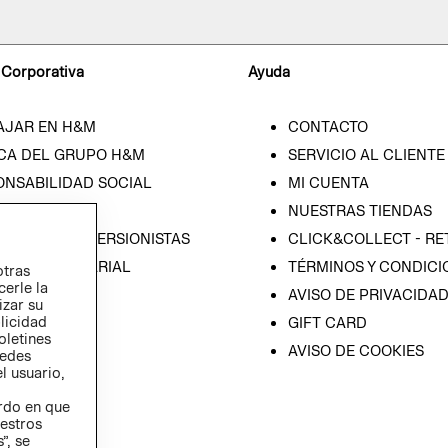
 Corporativa
Ayuda
AJAR EN H&M
CONTACTO
CA DEL GRUPO H&M
SERVICIO AL CLIENTE
ONSABILIDAD SOCIAL
MI CUENTA
SA
NUESTRAS TIENDAS
IÓN CON INVERSIONISTAS
CLICK&COLLECT - RE
ICA EMPRESARIAL
TÉRMINOS Y CONDICI
otras
cerle la
AVISO DE PRIVACIDA
izar su
blicidad
GIFT CARD
oletines
AVISO DE COOKIES
redes
l usuario,
erdo en que
estros
”, se