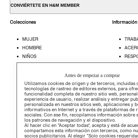
CONVIÉRTETE EN H&M MEMBER
Colecciones
Información
MUJER
TRAB
HOMBRE
ACER
NIÑOS
RESP
HOME
PREN
RELAC
Antes de empezar a comprar
POLÍT
Utilizamos cookies de origen y de terceros, incluidas 
tecnologías de rastreo de editores externos, para ofre
funcionalidad completa de nuestro sitio web, personal
experiencia de usuario, realizar análisis y entregar pu
personalizada en nuestros sitios web, aplicaciones y b
informativos en Internet y a través de plataformas de 
sociales. Con ese fin, recopilamos información sobre e
los patrones de navegación y el dispositivo.
Al hacer clic en “Aceptar todas”, acepta y está de acu
compartamos esta información con terceros, como nu
socios publicitarios. Al elegir “Solo cookies requeridas