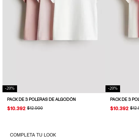
-
20
%
-
20
%
PACK DE 3 POLERAS DE ALGODÓN
PACK DE 3 PO
PRICE:
$10.392
ORIGINAL PRICE:
$12.990
PRICE:
$10.392
ORIG
$12
COMPLETA TU LOOK