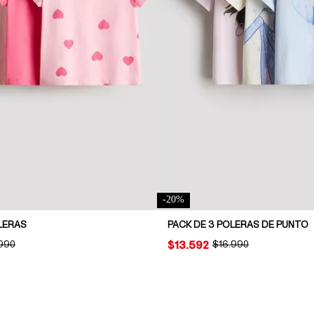
-
20
%
LERAS
PACK DE 3 POLERAS DE PUNTO
INAL PRICE:
.990
PRICE:
$13.592
ORIGINAL PRICE:
$16.990