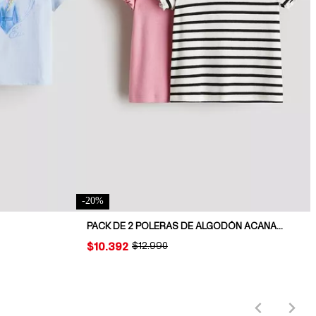
-
20
%
PACK DE 2 POLERAS DE ALGODÓN ACANALADO
PRICE:
$10.392
ORIGINAL PRICE:
$12.990