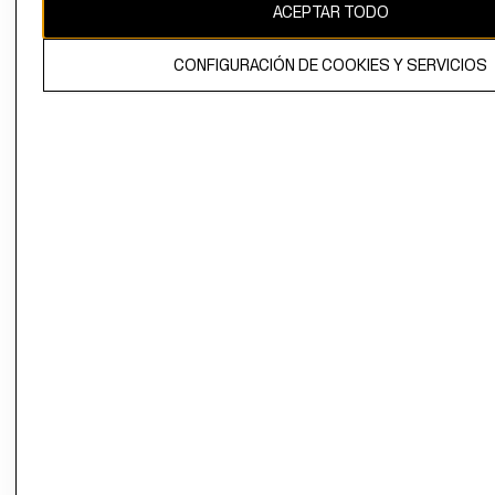
ACEPTAR TODO
CONFIGURACIÓN DE COOKIES Y SERVICIOS
El contenido de esta página web está protegido por copyright y es
propiedad de H&M Hennes & Mauritz AB.