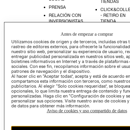
TIENDAS
PRENSA
CLICK&COLL
RELACIÓN CON
- RETIRO EN
INVERSIONISTAS
TIENDA
POLÍTICA
TÉRMINOS Y
Antes de empezar a comprar
EMPRESARIAL
CONDICIONE
Utilizamos cookies de origen y de terceros, incluidas otras 
AVISO DE
rastreo de editores externos, para ofrecerle la funcionalid
PRIVACIDAD
nuestro sitio web, personalizar su experiencia de usuario, rea
entregar publicidad personalizada en nuestros sitios web, a
GIFT CARD
boletines informativos en Internet y a través de plataformas
AVISO DE
sociales. Con ese fin, recopilamos información sobre el usua
COOKIES
patrones de navegación y el dispositivo.
Al hacer clic en “Aceptar todas”, acepta y está de acuerdo e
compartamos esta información con terceros, como nuestros
publicitarios. Al elegir “Solo cookies requeridas”, se bloque
opcionales, lo que limita nuestra entrega de contenido y fu
personalizadas. Haga clic en “Configuración de cookies y se
personalizar sus opciones. Visite nuestro aviso de cookies 
de datos para obtener más información.
Aviso de cookies y uso compartido de datos
Chile ($)
CAMBIAR REGIÓN