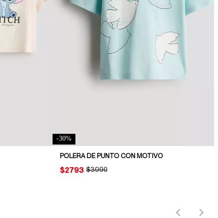
-
30
%
POLERA DE PUNTO CON MOTIVO
PRICE:
$2793
ORIGINAL PRICE:
$3990