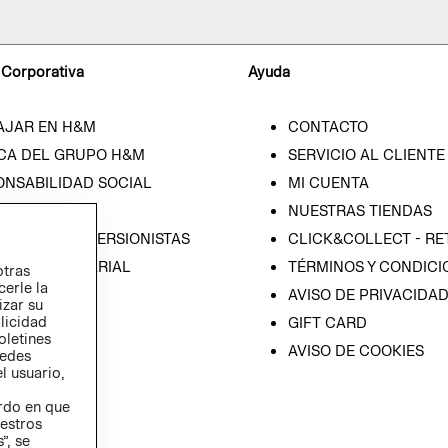
 Corporativa
Ayuda
AJAR EN H&M
CONTACTO
CA DEL GRUPO H&M
SERVICIO AL CLIENTE
ONSABILIDAD SOCIAL
MI CUENTA
SA
NUESTRAS TIENDAS
IÓN CON INVERSIONISTAS
CLICK&COLLECT - RE
ICA EMPRESARIAL
TÉRMINOS Y CONDICI
otras
cerle la
AVISO DE PRIVACIDA
izar su
blicidad
GIFT CARD
oletines
AVISO DE COOKIES
redes
l usuario,
erdo en que
estros
”, se