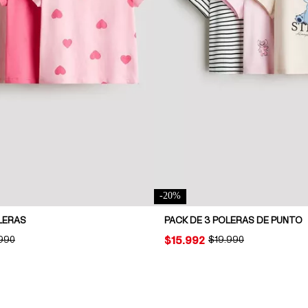
-
20
%
LERAS
PACK DE 3 POLERAS DE PUNTO
INAL PRICE:
.990
PRICE:
$15.992
ORIGINAL PRICE:
$19.990