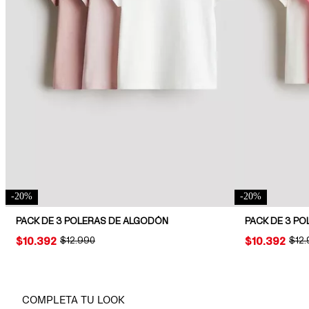
-
20
%
-
20
%
PACK DE 3 POLERAS DE ALGODÓN
PACK DE 3 PO
PRICE:
$10.392
ORIGINAL PRICE:
$12.990
PRICE:
$10.392
ORIG
$12
COMPLETA TU LOOK