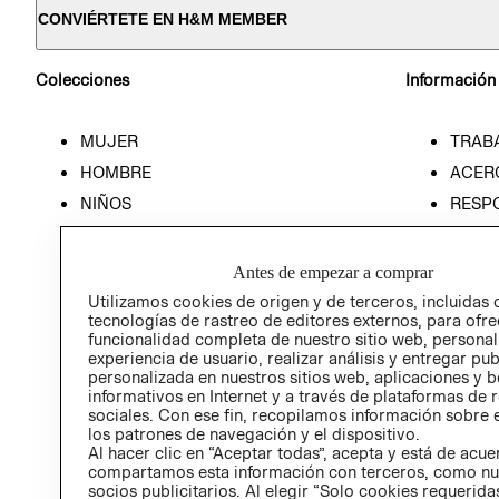
CONVIÉRTETE EN H&M MEMBER
Colecciones
Información
MUJER
TRAB
HOMBRE
ACER
NIÑOS
RESP
HOME
PREN
RELAC
Antes de empezar a comprar
POLÍT
Utilizamos cookies de origen y de terceros, incluidas 
tecnologías de rastreo de editores externos, para ofre
funcionalidad completa de nuestro sitio web, personal
experiencia de usuario, realizar análisis y entregar pu
personalizada en nuestros sitios web, aplicaciones y b
informativos en Internet y a través de plataformas de 
sociales. Con ese fin, recopilamos información sobre e
los patrones de navegación y el dispositivo.
Al hacer clic en “Aceptar todas”, acepta y está de acu
compartamos esta información con terceros, como nu
socios publicitarios. Al elegir “Solo cookies requeridas