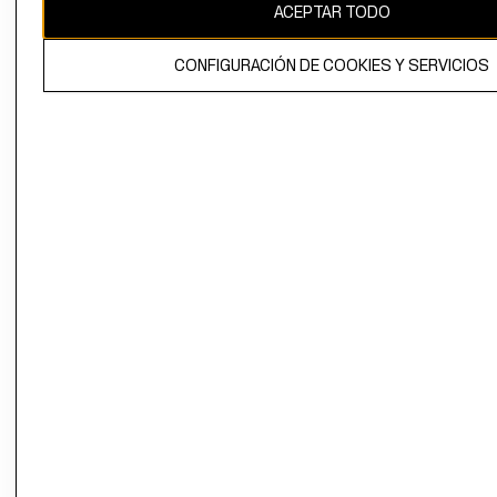
ACEPTAR TODO
CONFIGURACIÓN DE COOKIES Y SERVICIOS
El contenido de esta página web está protegido por copyright y es
propiedad de H&M Hennes & Mauritz AB.