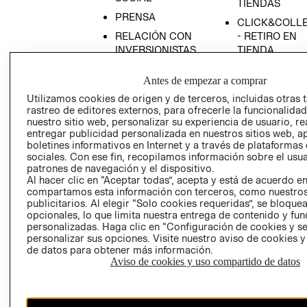
TIENDAS
PRENSA
CLICK&COLL
RELACIÓN CON
- RETIRO EN
INVERSIONISTAS
TIENDA
POLÍTICA
TÉRMINOS Y
Antes de empezar a comprar
EMPRESARIAL
CONDICIONE
Utilizamos cookies de origen y de terceros, incluidas otras 
AVISO DE
rastreo de editores externos, para ofrecerle la funcionalid
PRIVACIDAD
nuestro sitio web, personalizar su experiencia de usuario, rea
entregar publicidad personalizada en nuestros sitios web, a
GIFT CARD
boletines informativos en Internet y a través de plataformas
AVISO DE
sociales. Con ese fin, recopilamos información sobre el usua
COOKIES
patrones de navegación y el dispositivo.
Al hacer clic en “Aceptar todas”, acepta y está de acuerdo e
compartamos esta información con terceros, como nuestros
publicitarios. Al elegir “Solo cookies requeridas”, se bloque
opcionales, lo que limita nuestra entrega de contenido y fu
personalizadas. Haga clic en “Configuración de cookies y se
personalizar sus opciones. Visite nuestro aviso de cookies 
de datos para obtener más información.
Aviso de cookies y uso compartido de datos
Chile ($)
CAMBIAR REGIÓN