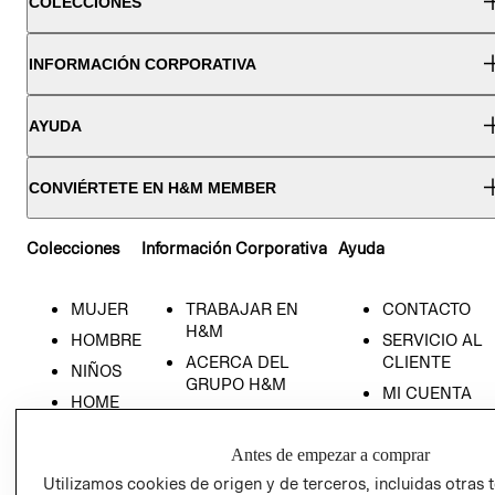
COLECCIONES
INFORMACIÓN CORPORATIVA
AYUDA
CONVIÉRTETE EN H&M MEMBER
Colecciones
Información Corporativa
Ayuda
MUJER
TRABAJAR EN
CONTACTO
H&M
HOMBRE
SERVICIO AL
ACERCA DEL
CLIENTE
NIÑOS
GRUPO H&M
MI CUENTA
HOME
RESPONSABILIDAD
NUESTRAS
SOCIAL
TIENDAS
Antes de empezar a comprar
PRENSA
CLICK&COLL
Utilizamos cookies de origen y de terceros, incluidas otras 