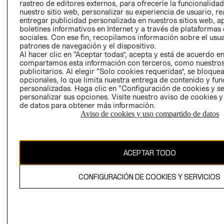
RELACIÓN CON
- RETIRO EN
rastreo de editores externos, para ofrecerle la funcionalid
INVERSIONISTAS
TIENDA
nuestro sitio web, personalizar su experiencia de usuario, rea
entregar publicidad personalizada en nuestros sitios web, a
POLÍTICA
TÉRMINOS Y
boletines informativos en Internet y a través de plataformas
EMPRESARIAL
CONDICIONE
sociales. Con ese fin, recopilamos información sobre el usua
patrones de navegación y el dispositivo.
AVISO DE
Al hacer clic en “Aceptar todas”, acepta y está de acuerdo e
PRIVACIDAD
compartamos esta información con terceros, como nuestros
publicitarios. Al elegir “Solo cookies requeridas”, se bloque
GIFT CARD
opcionales, lo que limita nuestra entrega de contenido y fu
AVISO DE
personalizadas. Haga clic en “Configuración de cookies y se
personalizar sus opciones. Visite nuestro aviso de cookies 
COOKIES
de datos para obtener más información.
Aviso de cookies y uso compartido de datos
ACEPTAR TODO
Chile ($)
CONFIGURACIÓN DE COOKIES Y SERVICIOS
CAMBIAR REGIÓN