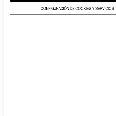
El contenido de esta página web está protegido por copyright y es
CONFIGURACIÓN DE COOKIES Y SERVICIOS
propiedad de H&M Hennes & Mauritz AB.