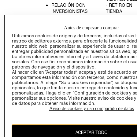
RELACIÓN CON
- RETIRO EN
INVERSIONISTAS
TIENDA
POLÍTICA
TÉRMINOS Y
EMPRESARIAL
CONDICIONE
Antes de empezar a comprar
AVISO DE
Utilizamos cookies de origen y de terceros, incluidas otras 
PRIVACIDAD
rastreo de editores externos, para ofrecerle la funcionalid
nuestro sitio web, personalizar su experiencia de usuario, rea
GIFT CARD
entregar publicidad personalizada en nuestros sitios web, a
boletines informativos en Internet y a través de plataformas
AVISO DE
sociales. Con ese fin, recopilamos información sobre el usua
COOKIES
patrones de navegación y el dispositivo.
Al hacer clic en “Aceptar todas”, acepta y está de acuerdo e
compartamos esta información con terceros, como nuestros
publicitarios. Al elegir “Solo cookies requeridas”, se bloque
opcionales, lo que limita nuestra entrega de contenido y fu
personalizadas. Haga clic en “Configuración de cookies y se
personalizar sus opciones. Visite nuestro aviso de cookies 
de datos para obtener más información.
Chile ($)
Aviso de cookies y uso compartido de datos
CAMBIAR REGIÓN
ACEPTAR TODO