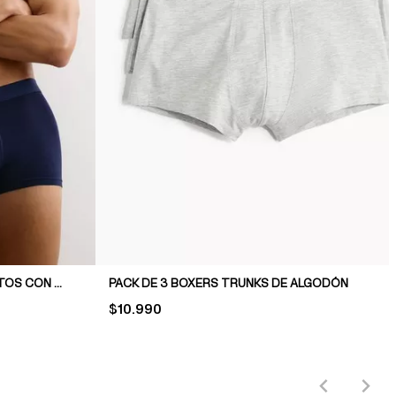
PACK DE 3 BOXERS TRUNK CORTOS CON LYCRA®
PACK DE 3 BOXERS TRUNKS DE ALGODÓN
PRICE:
$10.990