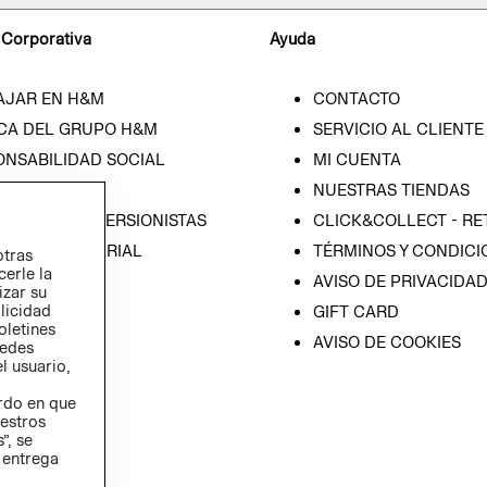
 Corporativa
Ayuda
AJAR EN H&M
CONTACTO
CA DEL GRUPO H&M
SERVICIO AL CLIENTE
ONSABILIDAD SOCIAL
MI CUENTA
SA
NUESTRAS TIENDAS
IÓN CON INVERSIONISTAS
CLICK&COLLECT - RE
ICA EMPRESARIAL
TÉRMINOS Y CONDICI
otras
cerle la
AVISO DE PRIVACIDA
izar su
blicidad
GIFT CARD
oletines
AVISO DE COOKIES
redes
l usuario,
erdo en que
estros
”, se
 entrega