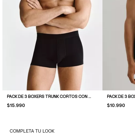
PACK DE 3 BOXERS TRUNK CORTOS CON LYCRA®
PACK DE 3 B
PRICE:
$15.990
PRICE:
$10.990
COMPLETA TU LOOK