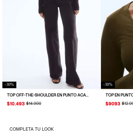
-
30
%
-
30
%
TOP OFF-THE-SHOULDER EN PUNTO ACANALADO
TOP EN PUNT
PRICE:
$10.493
ORIGINAL PRICE:
$14.990
PRICE:
$9093
ORIGI
$12.9
COMPLETA TU LOOK