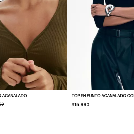
O ACANALADO
NAL PRICE:
90
PRICE:
$15.990