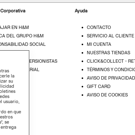
 Corporativa
Ayuda
AJAR EN H&M
CONTACTO
CA DEL GRUPO H&M
SERVICIO AL CLIENTE
ONSABILIDAD SOCIAL
MI CUENTA
SA
NUESTRAS TIENDAS
IÓN CON INVERSIONISTAS
CLICK&COLLECT - RE
ICA EMPRESARIAL
TÉRMINOS Y CONDICI
otras
cerle la
AVISO DE PRIVACIDA
izar su
blicidad
GIFT CARD
oletines
AVISO DE COOKIES
redes
l usuario,
erdo en que
estros
”, se
 entrega