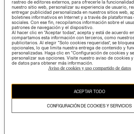
RELACIÓN CON
- RETIRO EN
rastreo de editores externos, para ofrecerle la funcionalid
INVERSIONISTAS
TIENDA
nuestro sitio web, personalizar su experiencia de usuario, rea
entregar publicidad personalizada en nuestros sitios web, a
POLÍTICA
TÉRMINOS Y
boletines informativos en Internet y a través de plataformas
EMPRESARIAL
CONDICIONE
sociales. Con ese fin, recopilamos información sobre el usua
patrones de navegación y el dispositivo.
AVISO DE
Al hacer clic en “Aceptar todas”, acepta y está de acuerdo e
PRIVACIDAD
compartamos esta información con terceros, como nuestros
publicitarios. Al elegir “Solo cookies requeridas”, se bloque
GIFT CARD
opcionales, lo que limita nuestra entrega de contenido y fu
AVISO DE
personalizadas. Haga clic en “Configuración de cookies y se
personalizar sus opciones. Visite nuestro aviso de cookies 
COOKIES
de datos para obtener más información.
Aviso de cookies y uso compartido de datos
ACEPTAR TODO
Chile ($)
CONFIGURACIÓN DE COOKIES Y SERVICIOS
CAMBIAR REGIÓN