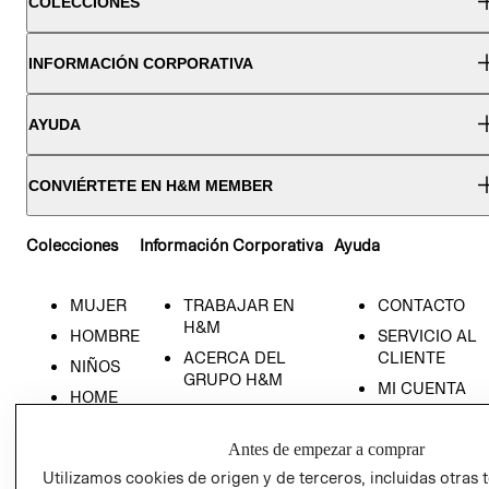
COLECCIONES
INFORMACIÓN CORPORATIVA
AYUDA
CONVIÉRTETE EN H&M MEMBER
Colecciones
Información Corporativa
Ayuda
MUJER
TRABAJAR EN
CONTACTO
H&M
HOMBRE
SERVICIO AL
ACERCA DEL
CLIENTE
NIÑOS
GRUPO H&M
MI CUENTA
HOME
RESPONSABILIDAD
NUESTRAS
SOCIAL
TIENDAS
Antes de empezar a comprar
PRENSA
CLICK&COLL
Utilizamos cookies de origen y de terceros, incluidas otras 