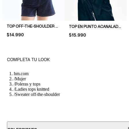
TOP OFF-THE-SHOULDER EN PUNTO ACANALADO
TOP EN PUNTO ACANALADO CON RIBETE DE ENCAJE
PRICE:
$14.990
PRICE:
$15.990
COMPLETA TU LOOK
hm.com
/
Mujer
/
Poleras y tops
/
Ladies tops knitted
/
Sweater off-the-shoulder