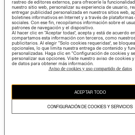
RELACIÓN CON
- RETIRO EN
rastreo de editores externos, para ofrecerle la funcionalid
INVERSIONISTAS
TIENDA
nuestro sitio web, personalizar su experiencia de usuario, rea
entregar publicidad personalizada en nuestros sitios web, a
POLÍTICA
TÉRMINOS Y
boletines informativos en Internet y a través de plataformas
EMPRESARIAL
CONDICIONE
sociales. Con ese fin, recopilamos información sobre el usua
patrones de navegación y el dispositivo.
AVISO DE
Al hacer clic en “Aceptar todas”, acepta y está de acuerdo e
PRIVACIDAD
compartamos esta información con terceros, como nuestros
publicitarios. Al elegir “Solo cookies requeridas”, se bloque
GIFT CARD
opcionales, lo que limita nuestra entrega de contenido y fu
AVISO DE
personalizadas. Haga clic en “Configuración de cookies y se
personalizar sus opciones. Visite nuestro aviso de cookies 
COOKIES
de datos para obtener más información.
Aviso de cookies y uso compartido de datos
ACEPTAR TODO
Chile ($)
CONFIGURACIÓN DE COOKIES Y SERVICIOS
CAMBIAR REGIÓN