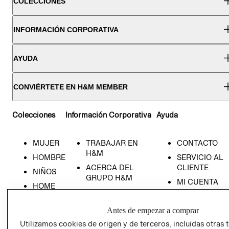
COLECCIONES
INFORMACIÓN CORPORATIVA
AYUDA
CONVIÉRTETE EN H&M MEMBER
Colecciones
Información Corporativa
Ayuda
MUJER
TRABAJAR EN
CONTACTO
H&M
HOMBRE
SERVICIO AL
ACERCA DEL
CLIENTE
NIÑOS
GRUPO H&M
MI CUENTA
HOME
RESPONSABILIDAD
NUESTRAS
SOCIAL
TIENDAS
Antes de empezar a comprar
PRENSA
CLICK&COLL
Utilizamos cookies de origen y de terceros, incluidas otras 