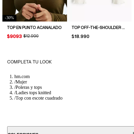
-
30
%
TOP EN PUNTO ACANALADO
TOP OFF-THE-SHOULDER EN PUNTO ACANALADO
PRICE:
$9093
ORIGINAL PRICE:
$12.990
PRICE:
$18.990
COMPLETA TU LOOK
hm.com
/
Mujer
/
Poleras y tops
/
Ladies tops knitted
/
Top con escote cuadrado