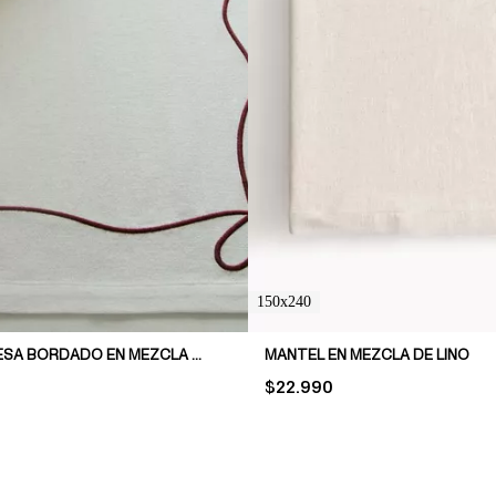
150x240
CAMINO DE MESA BORDADO EN MEZCLA DE LINO
MANTEL EN MEZCLA DE LINO
PRICE:
$22.990