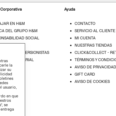
 Corporativa
Ayuda
AJAR EN H&M
CONTACTO
CA DEL GRUPO H&M
SERVICIO AL CLIENTE
ONSABILIDAD SOCIAL
MI CUENTA
SA
NUESTRAS TIENDAS
IÓN CON INVERSIONISTAS
CLICK&COLLECT - RE
ICA EMPRESARIAL
TÉRMINOS Y CONDICI
otras
cerle la
AVISO DE PRIVACIDA
izar su
blicidad
GIFT CARD
oletines
AVISO DE COOKIES
redes
l usuario,
erdo en que
estros
”, se
 entrega