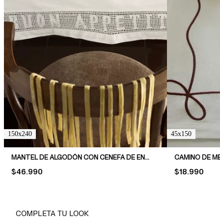
150x240
45x150
MANTEL DE ALGODÓN CON CENEFA DE ENCAJE
PRICE:
$46.990
PRICE:
$18.990
COMPLETA TU LOOK