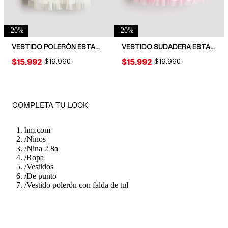
-
20
%
-
20
%
VESTIDO POLERÓN ESTAMPADO CON FALDA DE TUL
VESTIDO SUDADERA ESTAMPADO
PRICE:
$15.992
ORIGINAL PRICE:
$19.990
PRICE:
$15.992
ORIGINAL PRICE:
$19.990
COMPLETA TU LOOK
hm.com
/
Ninos
/
Nina 2 8a
/
Ropa
/
Vestidos
/
De punto
/
Vestido polerón con falda de tul