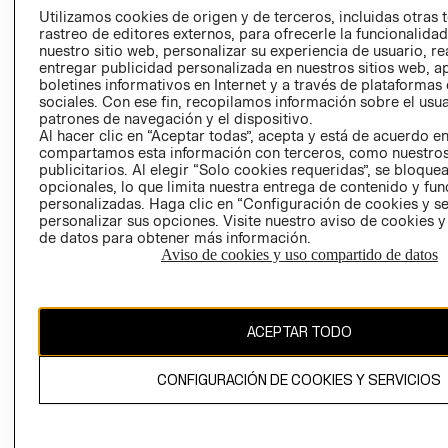
PRENSA
Utilizamos cookies de origen y de terceros, incluidas otras 
CLICK&COLL
rastreo de editores externos, para ofrecerle la funcionalid
RELACIÓN CON
- RETIRO EN
nuestro sitio web, personalizar su experiencia de usuario, rea
INVERSIONISTAS
TIENDA
entregar publicidad personalizada en nuestros sitios web, a
boletines informativos en Internet y a través de plataformas
POLÍTICA
TÉRMINOS Y
sociales. Con ese fin, recopilamos información sobre el usua
EMPRESARIAL
CONDICIONE
patrones de navegación y el dispositivo.
Al hacer clic en “Aceptar todas”, acepta y está de acuerdo e
AVISO DE
compartamos esta información con terceros, como nuestros
PRIVACIDAD
publicitarios. Al elegir “Solo cookies requeridas”, se bloque
GIFT CARD
opcionales, lo que limita nuestra entrega de contenido y fu
personalizadas. Haga clic en “Configuración de cookies y se
AVISO DE
personalizar sus opciones. Visite nuestro aviso de cookies 
COOKIES
de datos para obtener más información.
Aviso de cookies y uso compartido de datos
ACEPTAR TODO
Chile ($)
CONFIGURACIÓN DE COOKIES Y SERVICIOS
CAMBIAR REGIÓN