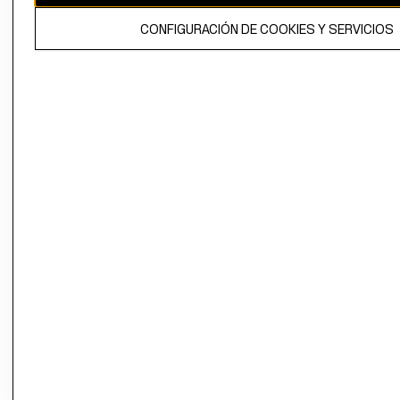
El contenido de esta página web está protegido por copyright y es
CONFIGURACIÓN DE COOKIES Y SERVICIOS
propiedad de H&M Hennes & Mauritz AB.