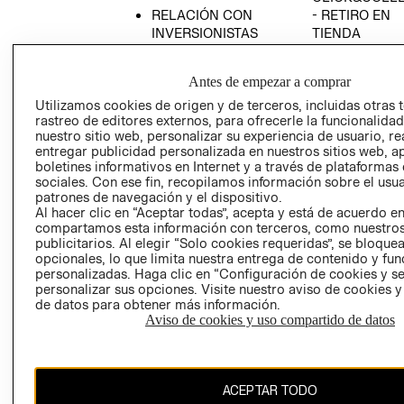
RELACIÓN CON
- RETIRO EN
INVERSIONISTAS
TIENDA
POLÍTICA
TÉRMINOS Y
EMPRESARIAL
CONDICIONE
Antes de empezar a comprar
AVISO DE
Utilizamos cookies de origen y de terceros, incluidas otras 
PRIVACIDAD
rastreo de editores externos, para ofrecerle la funcionalid
nuestro sitio web, personalizar su experiencia de usuario, rea
GIFT CARD
entregar publicidad personalizada en nuestros sitios web, a
boletines informativos en Internet y a través de plataformas
AVISO DE
sociales. Con ese fin, recopilamos información sobre el usua
COOKIES
patrones de navegación y el dispositivo.
Al hacer clic en “Aceptar todas”, acepta y está de acuerdo e
compartamos esta información con terceros, como nuestros
publicitarios. Al elegir “Solo cookies requeridas”, se bloque
opcionales, lo que limita nuestra entrega de contenido y fu
personalizadas. Haga clic en “Configuración de cookies y se
personalizar sus opciones. Visite nuestro aviso de cookies 
de datos para obtener más información.
Chile ($)
Aviso de cookies y uso compartido de datos
CAMBIAR REGIÓN
ACEPTAR TODO