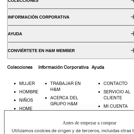
COLECCIONES
INFORMACIÓN CORPORATIVA
AYUDA
CONVIÉRTETE EN H&M MEMBER
Colecciones
Información Corporativa
Ayuda
MUJER
TRABAJAR EN
CONTACTO
H&M
HOMBRE
SERVICIO AL
ACERCA DEL
CLIENTE
NIÑOS
GRUPO H&M
MI CUENTA
HOME
RESPONSABILIDAD
NUESTRAS
SOCIAL
TIENDAS
Antes de empezar a comprar
PRENSA
CLICK&COLL
Utilizamos cookies de origen y de terceros, incluidas otras 