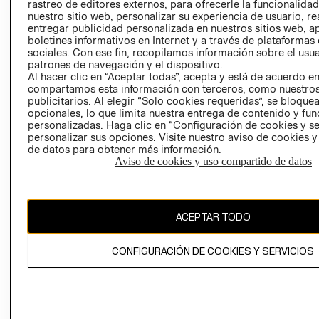
RELACIÓN CON
- RETIRO EN
rastreo de editores externos, para ofrecerle la funcionalid
nuestro sitio web, personalizar su experiencia de usuario, rea
INVERSIONISTAS
TIENDA
entregar publicidad personalizada en nuestros sitios web, a
POLÍTICA
TÉRMINOS Y
boletines informativos en Internet y a través de plataformas
EMPRESARIAL
CONDICIONE
sociales. Con ese fin, recopilamos información sobre el usua
patrones de navegación y el dispositivo.
AVISO DE
Al hacer clic en “Aceptar todas”, acepta y está de acuerdo e
PRIVACIDAD
compartamos esta información con terceros, como nuestros
publicitarios. Al elegir “Solo cookies requeridas”, se bloque
GIFT CARD
opcionales, lo que limita nuestra entrega de contenido y fu
AVISO DE
personalizadas. Haga clic en “Configuración de cookies y se
personalizar sus opciones. Visite nuestro aviso de cookies 
COOKIES
de datos para obtener más información.
Aviso de cookies y uso compartido de datos
ACEPTAR TODO
Chile ($)
CONFIGURACIÓN DE COOKIES Y SERVICIOS
CAMBIAR REGIÓN