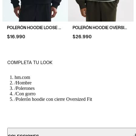
POLERÓN HOODIE LOOSE FIT
POLERÓN HOODIE OVERSIZED FIT
PRICE:
$16.990
PRICE:
$26.990
COMPLETA TU LOOK
hm.com
/
Hombre
/
Polerones
/
Con gorro
/
Polerón hoodie con cierre Oversized Fit