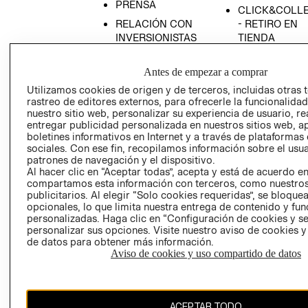
PRENSA
CLICK&COLL
RELACIÓN CON
- RETIRO EN
INVERSIONISTAS
TIENDA
POLÍTICA
TÉRMINOS Y
EMPRESARIAL
CONDICIONE
Antes de empezar a comprar
Utilizamos cookies de origen y de terceros, incluidas otras 
AVISO DE
rastreo de editores externos, para ofrecerle la funcionalid
PRIVACIDAD
nuestro sitio web, personalizar su experiencia de usuario, rea
GIFT CARD
entregar publicidad personalizada en nuestros sitios web, a
boletines informativos en Internet y a través de plataformas
AVISO DE
sociales. Con ese fin, recopilamos información sobre el usua
COOKIES
patrones de navegación y el dispositivo.
Al hacer clic en “Aceptar todas”, acepta y está de acuerdo e
compartamos esta información con terceros, como nuestros
publicitarios. Al elegir “Solo cookies requeridas”, se bloque
opcionales, lo que limita nuestra entrega de contenido y fu
personalizadas. Haga clic en “Configuración de cookies y se
personalizar sus opciones. Visite nuestro aviso de cookies 
de datos para obtener más información.
Chile ($)
Aviso de cookies y uso compartido de datos
CAMBIAR REGIÓN
ACEPTAR TODO