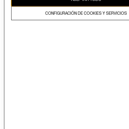
El contenido de esta página web está protegido por copyright y es
CONFIGURACIÓN DE COOKIES Y SERVICIOS
propiedad de H&M Hennes & Mauritz AB.