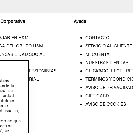
 Corporativa
Ayuda
AJAR EN H&M
CONTACTO
CA DEL GRUPO H&M
SERVICIO AL CLIENTE
ONSABILIDAD SOCIAL
MI CUENTA
SA
NUESTRAS TIENDAS
IÓN CON INVERSIONISTAS
CLICK&COLLECT - RE
ICA EMPRESARIAL
TÉRMINOS Y CONDICI
otras
cerle la
AVISO DE PRIVACIDA
izar su
blicidad
GIFT CARD
oletines
AVISO DE COOKIES
redes
l usuario,
erdo en que
estros
”, se