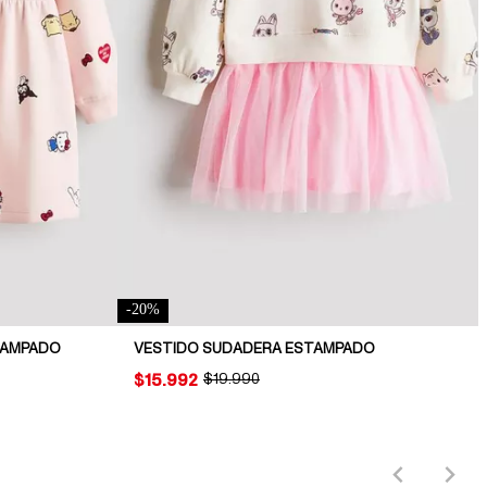
-
20
%
TAMPADO
VESTIDO SUDADERA ESTAMPADO
PRICE:
$15.992
ORIGINAL PRICE:
$19.990