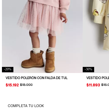
-
20
%
-
30
%
VESTIDO POLERÓN CON FALDA DE TUL
VESTIDO PO
PRICE:
$15.192
ORIGINAL PRICE:
$18.990
PRICE:
$11.893
ORIG
$16.
COMPLETA TU LOOK