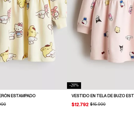
-
20
%
LERÓN ESTAMPADO
VESTIDO EN TELA DE BUZO ES
INAL PRICE:
990
PRICE:
$12.792
ORIGINAL PRICE:
$15.990