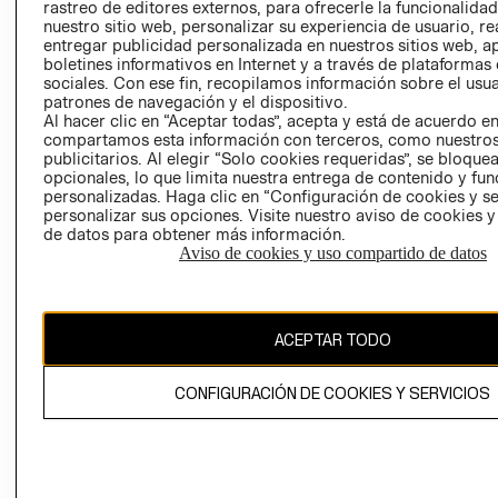
RELACIÓN CON
- RETIRO EN
rastreo de editores externos, para ofrecerle la funcionalid
INVERSIONISTAS
TIENDA
nuestro sitio web, personalizar su experiencia de usuario, rea
entregar publicidad personalizada en nuestros sitios web, a
POLÍTICA
TÉRMINOS Y
boletines informativos en Internet y a través de plataformas
EMPRESARIAL
CONDICIONE
sociales. Con ese fin, recopilamos información sobre el usua
patrones de navegación y el dispositivo.
AVISO DE
Al hacer clic en “Aceptar todas”, acepta y está de acuerdo e
PRIVACIDAD
compartamos esta información con terceros, como nuestros
publicitarios. Al elegir “Solo cookies requeridas”, se bloque
GIFT CARD
opcionales, lo que limita nuestra entrega de contenido y fu
AVISO DE
personalizadas. Haga clic en “Configuración de cookies y se
personalizar sus opciones. Visite nuestro aviso de cookies 
COOKIES
de datos para obtener más información.
Aviso de cookies y uso compartido de datos
ACEPTAR TODO
Chile ($)
CONFIGURACIÓN DE COOKIES Y SERVICIOS
CAMBIAR REGIÓN