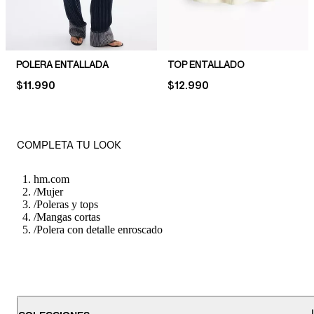
POLERA ENTALLADA
TOP ENTALLADO
PRICE:
$11.990
PRICE:
$12.990
COMPLETA TU LOOK
hm.com
/
Mujer
/
Poleras y tops
/
Mangas cortas
/
Polera con detalle enroscado