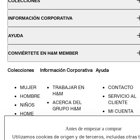
COLECCIONES
INFORMACIÓN CORPORATIVA
AYUDA
CONVIÉRTETE EN H&M MEMBER
Colecciones
Información Corporativa
Ayuda
MUJER
TRABAJAR EN
CONTACTO
H&M
HOMBRE
SERVICIO AL
ACERCA DEL
CLIENTE
NIÑOS
GRUPO H&M
MI CUENTA
HOME
RESPONSABILIDAD
NUESTRAS
SOCIAL
TIENDAS
Antes de empezar a comprar
PRENSA
CLICK&COLL
Utilizamos cookies de origen y de terceros, incluidas otras 