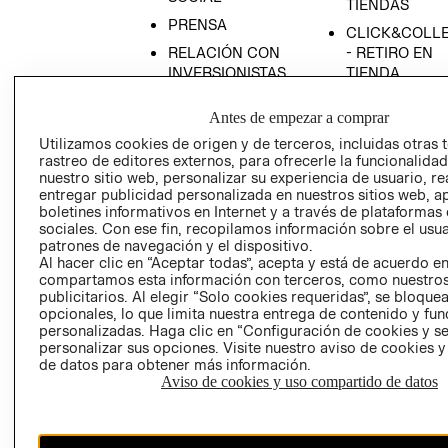
TIENDAS
PRENSA
CLICK&COLL
RELACIÓN CON
- RETIRO EN
INVERSIONISTAS
TIENDA
POLÍTICA
TÉRMINOS Y
Antes de empezar a comprar
EMPRESARIAL
CONDICIONE
Utilizamos cookies de origen y de terceros, incluidas otras 
AVISO DE
rastreo de editores externos, para ofrecerle la funcionalid
PRIVACIDAD
nuestro sitio web, personalizar su experiencia de usuario, rea
entregar publicidad personalizada en nuestros sitios web, a
GIFT CARD
boletines informativos en Internet y a través de plataformas
AVISO DE
sociales. Con ese fin, recopilamos información sobre el usua
COOKIES
patrones de navegación y el dispositivo.
Al hacer clic en “Aceptar todas”, acepta y está de acuerdo e
compartamos esta información con terceros, como nuestros
publicitarios. Al elegir “Solo cookies requeridas”, se bloque
opcionales, lo que limita nuestra entrega de contenido y fu
personalizadas. Haga clic en “Configuración de cookies y se
personalizar sus opciones. Visite nuestro aviso de cookies 
de datos para obtener más información.
Aviso de cookies y uso compartido de datos
Chile ($)
CAMBIAR REGIÓN