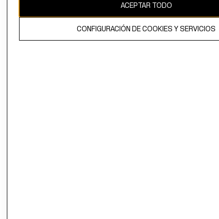
ACEPTAR TODO
CONFIGURACIÓN DE COOKIES Y SERVICIOS
El contenido de esta página web está protegido por copyright y es
propiedad de H&M Hennes & Mauritz AB.