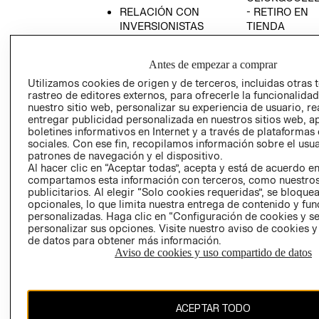
RELACIÓN CON
- RETIRO EN
INVERSIONISTAS
TIENDA
POLÍTICA
TÉRMINOS Y
EMPRESARIAL
CONDICIONE
Antes de empezar a comprar
AVISO DE
Utilizamos cookies de origen y de terceros, incluidas otras 
PRIVACIDAD
rastreo de editores externos, para ofrecerle la funcionalid
nuestro sitio web, personalizar su experiencia de usuario, rea
GIFT CARD
entregar publicidad personalizada en nuestros sitios web, a
boletines informativos en Internet y a través de plataformas
AVISO DE
sociales. Con ese fin, recopilamos información sobre el usua
COOKIES
patrones de navegación y el dispositivo.
Al hacer clic en “Aceptar todas”, acepta y está de acuerdo e
compartamos esta información con terceros, como nuestros
publicitarios. Al elegir “Solo cookies requeridas”, se bloque
opcionales, lo que limita nuestra entrega de contenido y fu
personalizadas. Haga clic en “Configuración de cookies y se
personalizar sus opciones. Visite nuestro aviso de cookies 
de datos para obtener más información.
Chile ($)
Aviso de cookies y uso compartido de datos
CAMBIAR REGIÓN
ACEPTAR TODO