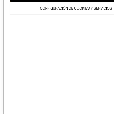
El contenido de esta página web está protegido por copyright y es
CONFIGURACIÓN DE COOKIES Y SERVICIOS
propiedad de H&M Hennes & Mauritz AB.