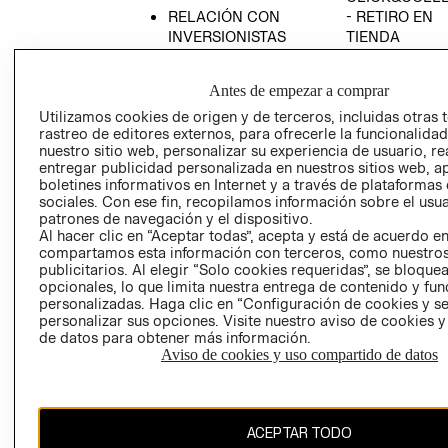
RELACIÓN CON
- RETIRO EN
INVERSIONISTAS
TIENDA
POLÍTICA
TÉRMINOS Y
EMPRESARIAL
CONDICIONE
Antes de empezar a comprar
AVISO DE
Utilizamos cookies de origen y de terceros, incluidas otras 
PRIVACIDAD
rastreo de editores externos, para ofrecerle la funcionalid
nuestro sitio web, personalizar su experiencia de usuario, rea
GIFT CARD
entregar publicidad personalizada en nuestros sitios web, a
boletines informativos en Internet y a través de plataformas
AVISO DE
sociales. Con ese fin, recopilamos información sobre el usua
COOKIES
patrones de navegación y el dispositivo.
Al hacer clic en “Aceptar todas”, acepta y está de acuerdo e
compartamos esta información con terceros, como nuestros
publicitarios. Al elegir “Solo cookies requeridas”, se bloque
opcionales, lo que limita nuestra entrega de contenido y fu
personalizadas. Haga clic en “Configuración de cookies y se
personalizar sus opciones. Visite nuestro aviso de cookies 
de datos para obtener más información.
Chile ($)
Aviso de cookies y uso compartido de datos
CAMBIAR REGIÓN
ACEPTAR TODO