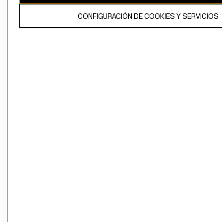
El contenido de esta página web está protegido por copyright y es
CONFIGURACIÓN DE COOKIES Y SERVICIOS
propiedad de H&M Hennes & Mauritz AB.