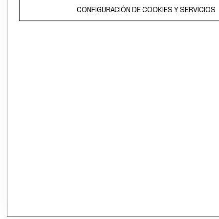
El contenido de esta página web está protegido por copyright y es
CONFIGURACIÓN DE COOKIES Y SERVICIOS
propiedad de H&M Hennes & Mauritz AB.