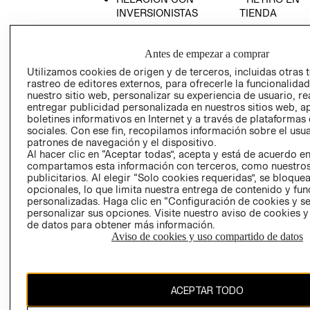
INVERSIONISTAS
TIENDA
POLÍTICA
TÉRMINOS Y
EMPRESARIAL
CONDICIONE
Antes de empezar a comprar
AVISO DE
Utilizamos cookies de origen y de terceros, incluidas otras 
PRIVACIDAD
rastreo de editores externos, para ofrecerle la funcionalid
nuestro sitio web, personalizar su experiencia de usuario, rea
GIFT CARD
entregar publicidad personalizada en nuestros sitios web, a
AVISO DE
boletines informativos en Internet y a través de plataformas
sociales. Con ese fin, recopilamos información sobre el usua
COOKIES
patrones de navegación y el dispositivo.
Al hacer clic en “Aceptar todas”, acepta y está de acuerdo e
compartamos esta información con terceros, como nuestros
publicitarios. Al elegir “Solo cookies requeridas”, se bloque
opcionales, lo que limita nuestra entrega de contenido y fu
personalizadas. Haga clic en “Configuración de cookies y se
personalizar sus opciones. Visite nuestro aviso de cookies 
de datos para obtener más información.
Chile ($)
Aviso de cookies y uso compartido de datos
CAMBIAR REGIÓN
ACEPTAR TODO