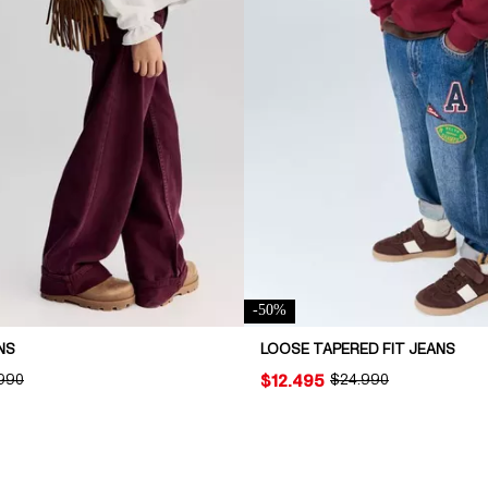
-
50
%
NS
LOOSE TAPERED FIT JEANS
INAL PRICE:
990
PRICE:
$12.495
ORIGINAL PRICE:
$24.990