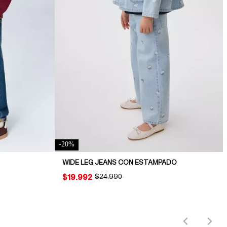
-
20
%
WIDE LEG JEANS CON ESTAMPADO
PRICE:
$19.992
ORIGINAL PRICE:
$24.990