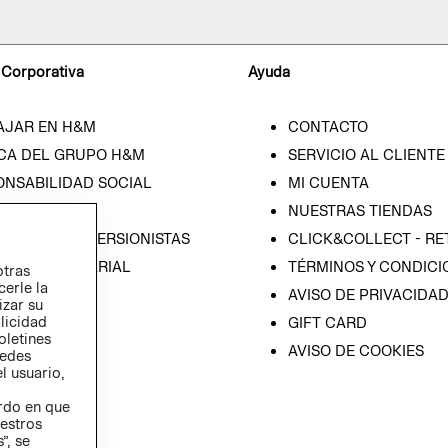
 Corporativa
Ayuda
AJAR EN H&M
CONTACTO
CA DEL GRUPO H&M
SERVICIO AL CLIENTE
ONSABILIDAD SOCIAL
MI CUENTA
SA
NUESTRAS TIENDAS
IÓN CON INVERSIONISTAS
CLICK&COLLECT - RE
ICA EMPRESARIAL
TÉRMINOS Y CONDICI
otras
cerle la
AVISO DE PRIVACIDA
izar su
blicidad
GIFT CARD
oletines
AVISO DE COOKIES
redes
l usuario,
erdo en que
estros
”, se