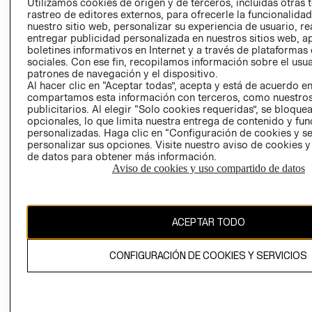
CLICK&COLL
Utilizamos cookies de origen y de terceros, incluidas otras 
rastreo de editores externos, para ofrecerle la funcionalid
RELACIÓN CON
- RETIRO EN
nuestro sitio web, personalizar su experiencia de usuario, rea
INVERSIONISTAS
TIENDA
entregar publicidad personalizada en nuestros sitios web, a
POLÍTICA
TÉRMINOS Y
boletines informativos en Internet y a través de plataformas
sociales. Con ese fin, recopilamos información sobre el usua
EMPRESARIAL
CONDICIONE
patrones de navegación y el dispositivo.
AVISO DE
Al hacer clic en “Aceptar todas”, acepta y está de acuerdo e
PRIVACIDAD
compartamos esta información con terceros, como nuestros
publicitarios. Al elegir “Solo cookies requeridas”, se bloque
GIFT CARD
opcionales, lo que limita nuestra entrega de contenido y fu
personalizadas. Haga clic en “Configuración de cookies y se
AVISO DE
personalizar sus opciones. Visite nuestro aviso de cookies 
COOKIES
de datos para obtener más información.
Aviso de cookies y uso compartido de datos
ACEPTAR TODO
Chile ($)
CONFIGURACIÓN DE COOKIES Y SERVICIOS
CAMBIAR REGIÓN