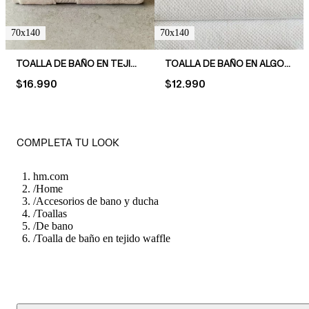
70x140
70x140
TOALLA DE BAÑO EN TEJIDO TERRY SUAVE
TOALLA DE BAÑO EN ALGODÓN TERRY
PRICE:
$16.990
PRICE:
$12.990
COMPLETA TU LOOK
hm.com
/
Home
/
Accesorios de bano y ducha
/
Toallas
/
De bano
/
Toalla de baño en tejido waffle