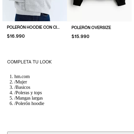
POLERÓN HOODIE CON CIERRE
POLERÓN OVERSIZE
PRICE:
$16.990
PRICE:
$15.990
COMPLETA TU LOOK
hm.com
/
Mujer
/
Basicos
/
Poleras y tops
/
Mangas largas
/
Polerón hoodie