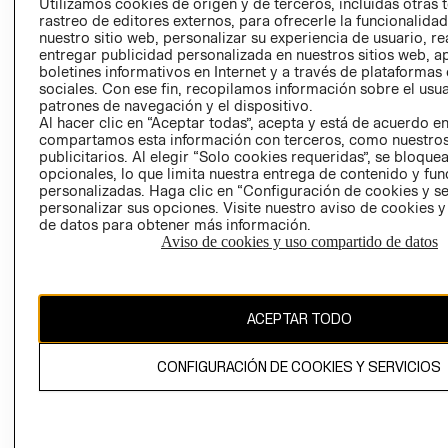
CLICK&COLL
Utilizamos cookies de origen y de terceros, incluidas otras 
rastreo de editores externos, para ofrecerle la funcionalid
RELACIÓN CON
- RETIRO EN
nuestro sitio web, personalizar su experiencia de usuario, rea
INVERSIONISTAS
TIENDA
entregar publicidad personalizada en nuestros sitios web, a
POLÍTICA
TÉRMINOS Y
boletines informativos en Internet y a través de plataformas
sociales. Con ese fin, recopilamos información sobre el usua
EMPRESARIAL
CONDICIONE
patrones de navegación y el dispositivo.
AVISO DE
Al hacer clic en “Aceptar todas”, acepta y está de acuerdo e
PRIVACIDAD
compartamos esta información con terceros, como nuestros
publicitarios. Al elegir “Solo cookies requeridas”, se bloque
GIFT CARD
opcionales, lo que limita nuestra entrega de contenido y fu
personalizadas. Haga clic en “Configuración de cookies y se
AVISO DE
personalizar sus opciones. Visite nuestro aviso de cookies 
COOKIES
de datos para obtener más información.
Aviso de cookies y uso compartido de datos
ACEPTAR TODO
Chile ($)
CONFIGURACIÓN DE COOKIES Y SERVICIOS
CAMBIAR REGIÓN