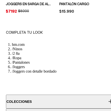
JOGGERS EN SARGA DE ALGODÓN
PANTALÓN CARGO
PRICE:
$7192
ORIGINAL PRICE:
$8990
PRICE:
$15.990
COMPLETA TU LOOK
hm.com
/
Ninos
/
2 8a
/
Ropa
/
Pantalones
/
Joggers
/
Joggers con detalle bordado
COLECCIONES