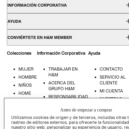
INFORMACIÓN CORPORATIVA
AYUDA
CONVIÉRTETE EN H&M MEMBER
Colecciones
Información Corporativa
Ayuda
MUJER
TRABAJAR EN
CONTACTO
H&M
HOMBRE
SERVICIO AL
ACERCA DEL
CLIENTE
NIÑOS
GRUPO H&M
MI CUENTA
HOME
RESPONSABILIDAD
NUESTRAS
SOCIAL
TIENDAS
Antes de empezar a comprar
PRENSA
CLICK&COLL
Utilizamos cookies de origen y de terceros, incluidas otras 
RELACIÓN CON
- RETIRO EN
rastreo de editores externos, para ofrecerle la funcionalid
INVERSIONISTAS
TIENDA
nuestro sitio web, personalizar su experiencia de usuario, rea