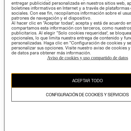
entregar publicidad personalizada en nuestros sitios web, a
POLÍTICA
TÉRMINOS Y
boletines informativos en Internet y a través de plataformas
EMPRESARIAL
CONDICIONE
sociales. Con ese fin, recopilamos información sobre el usua
AVISO DE
patrones de navegación y el dispositivo.
Al hacer clic en “Aceptar todas”, acepta y está de acuerdo e
PRIVACIDAD
compartamos esta información con terceros, como nuestros
GIFT CARD
publicitarios. Al elegir “Solo cookies requeridas”, se bloque
opcionales, lo que limita nuestra entrega de contenido y fu
AVISO DE
personalizadas. Haga clic en “Configuración de cookies y se
COOKIES
personalizar sus opciones. Visite nuestro aviso de cookies 
de datos para obtener más información.
Aviso de cookies y uso compartido de datos
ACEPTAR TODO
Chile ($)
CONFIGURACIÓN DE COOKIES Y SERVICIOS
CAMBIAR REGIÓN
El contenido de esta página web está protegido por copyright y es
propiedad de H&M Hennes & Mauritz AB.