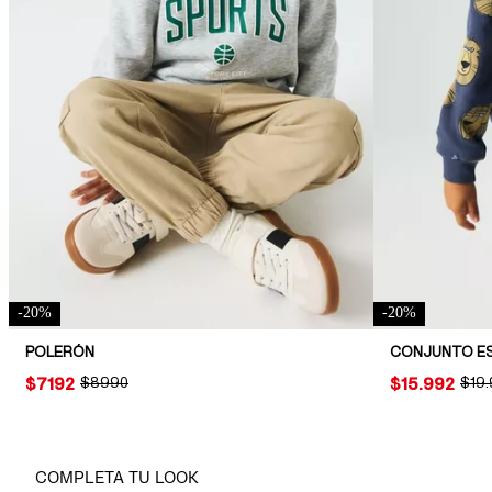
-
20
%
-
20
%
POLERÓN
PRICE:
$7192
ORIGINAL PRICE:
$8990
PRICE:
$15.992
ORIG
$19
COMPLETA TU LOOK