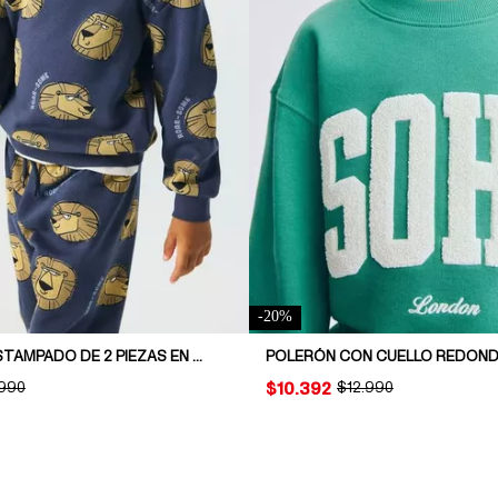
-
20
%
CONJUNTO ESTAMPADO DE 2 PIEZAS EN TELA DE BUZO
INAL PRICE:
.990
PRICE:
$10.392
ORIGINAL PRICE:
$12.990