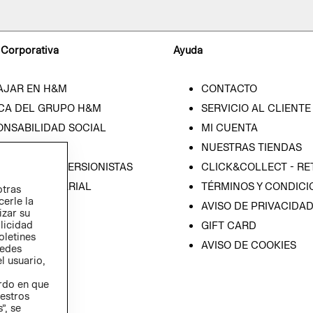
 Corporativa
Ayuda
AJAR EN H&M
CONTACTO
CA DEL GRUPO H&M
SERVICIO AL CLIENTE
ONSABILIDAD SOCIAL
MI CUENTA
SA
NUESTRAS TIENDAS
IÓN CON INVERSIONISTAS
CLICK&COLLECT - RE
ICA EMPRESARIAL
TÉRMINOS Y CONDICI
otras
cerle la
AVISO DE PRIVACIDA
izar su
blicidad
GIFT CARD
oletines
AVISO DE COOKIES
redes
l usuario,
erdo en que
estros
”, se