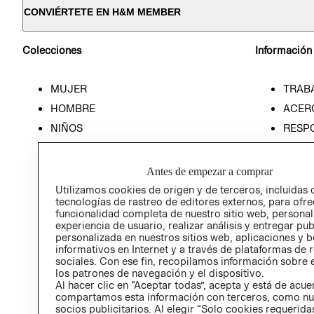
CONVIÉRTETE EN H&M MEMBER
Colecciones
Información
MUJER
TRAB
HOMBRE
ACER
NIÑOS
RESP
HOME
PREN
RELAC
Antes de empezar a comprar
POLÍT
Utilizamos cookies de origen y de terceros, incluidas 
tecnologías de rastreo de editores externos, para ofre
funcionalidad completa de nuestro sitio web, personal
experiencia de usuario, realizar análisis y entregar pu
personalizada en nuestros sitios web, aplicaciones y b
informativos en Internet y a través de plataformas de 
sociales. Con ese fin, recopilamos información sobre e
los patrones de navegación y el dispositivo.
Al hacer clic en “Aceptar todas”, acepta y está de acu
compartamos esta información con terceros, como nu
socios publicitarios. Al elegir “Solo cookies requeridas