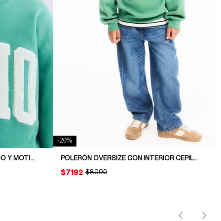
-
20
%
POLERÓN CON CUELLO REDONDO Y MOTIVO ESTAMPADO
POLERÓN OVERSIZE CON INTERIOR CEPILLADO
PRICE:
$7192
ORIGINAL PRICE:
$8990