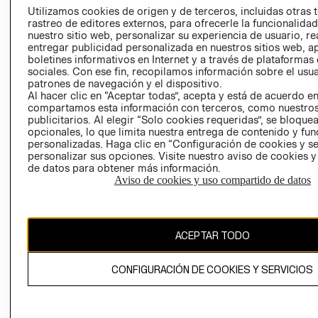
PRENSA
Utilizamos cookies de origen y de terceros, incluidas otras 
CLICK&COLL
rastreo de editores externos, para ofrecerle la funcionalid
RELACIÓN CON
- RETIRO EN
nuestro sitio web, personalizar su experiencia de usuario, rea
INVERSIONISTAS
TIENDA
entregar publicidad personalizada en nuestros sitios web, a
boletines informativos en Internet y a través de plataformas
POLÍTICA
TÉRMINOS Y
sociales. Con ese fin, recopilamos información sobre el usua
EMPRESARIAL
CONDICIONE
patrones de navegación y el dispositivo.
AVISO DE
Al hacer clic en “Aceptar todas”, acepta y está de acuerdo e
compartamos esta información con terceros, como nuestros
PRIVACIDAD
publicitarios. Al elegir “Solo cookies requeridas”, se bloque
GIFT CARD
opcionales, lo que limita nuestra entrega de contenido y fu
personalizadas. Haga clic en “Configuración de cookies y se
AVISO DE
personalizar sus opciones. Visite nuestro aviso de cookies 
COOKIES
de datos para obtener más información.
Aviso de cookies y uso compartido de datos
ACEPTAR TODO
Chile ($)
CONFIGURACIÓN DE COOKIES Y SERVICIOS
CAMBIAR REGIÓN