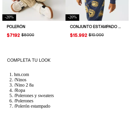
-
20
%
-
20
%
POLERÓN
CONJUNTO ESTAMPADO DE 2 PIEZAS EN TELA DE BUZO
PRICE:
$7192
ORIGINAL PRICE:
$8990
PRICE:
$15.992
ORIGINAL PRICE:
$19.990
COMPLETA TU LOOK
hm.com
/
Ninos
/
Nino 2 8a
/
Ropa
/
Polerones y sweaters
/
Polerones
/
Polerón estampado