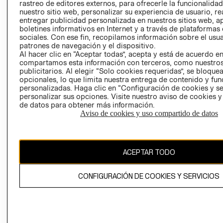
RELACIÓN CON
- RETIRO EN
rastreo de editores externos, para ofrecerle la funcionalid
INVERSIONISTAS
TIENDA
nuestro sitio web, personalizar su experiencia de usuario, rea
entregar publicidad personalizada en nuestros sitios web, a
POLÍTICA
TÉRMINOS Y
boletines informativos en Internet y a través de plataformas
EMPRESARIAL
CONDICIONE
sociales. Con ese fin, recopilamos información sobre el usua
patrones de navegación y el dispositivo.
AVISO DE
Al hacer clic en “Aceptar todas”, acepta y está de acuerdo e
PRIVACIDAD
compartamos esta información con terceros, como nuestros
publicitarios. Al elegir “Solo cookies requeridas”, se bloque
GIFT CARD
opcionales, lo que limita nuestra entrega de contenido y fu
AVISO DE
personalizadas. Haga clic en “Configuración de cookies y se
personalizar sus opciones. Visite nuestro aviso de cookies 
COOKIES
de datos para obtener más información.
Aviso de cookies y uso compartido de datos
ACEPTAR TODO
Chile ($)
CONFIGURACIÓN DE COOKIES Y SERVICIOS
CAMBIAR REGIÓN