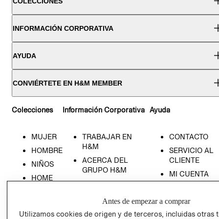
COLECCIONES
INFORMACIÓN CORPORATIVA
AYUDA
CONVIÉRTETE EN H&M MEMBER
Colecciones
Información Corporativa
Ayuda
MUJER
TRABAJAR EN
CONTACTO
H&M
HOMBRE
SERVICIO AL
ACERCA DEL
CLIENTE
NIÑOS
GRUPO H&M
MI CUENTA
HOME
RESPONSABILIDAD
NUESTRAS
SOCIAL
TIENDAS
Antes de empezar a comprar
PRENSA
CLICK&COLL
Utilizamos cookies de origen y de terceros, incluidas otras 