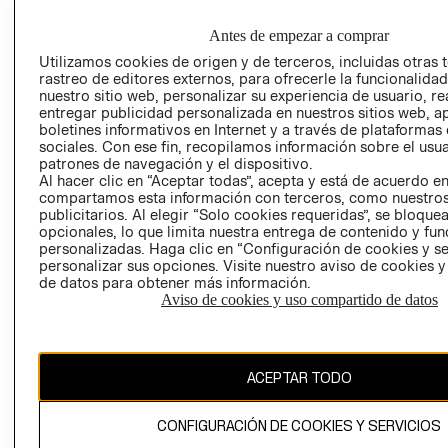
EMPRESARIAL
CONDICIONE
Antes de empezar a comprar
AVISO DE
PRIVACIDAD
Utilizamos cookies de origen y de terceros, incluidas otras 
rastreo de editores externos, para ofrecerle la funcionalid
GIFT CARD
nuestro sitio web, personalizar su experiencia de usuario, rea
entregar publicidad personalizada en nuestros sitios web, a
AVISO DE
boletines informativos en Internet y a través de plataformas
COOKIES
sociales. Con ese fin, recopilamos información sobre el usua
patrones de navegación y el dispositivo.
Al hacer clic en “Aceptar todas”, acepta y está de acuerdo e
compartamos esta información con terceros, como nuestros
publicitarios. Al elegir “Solo cookies requeridas”, se bloque
opcionales, lo que limita nuestra entrega de contenido y fu
personalizadas. Haga clic en “Configuración de cookies y se
personalizar sus opciones. Visite nuestro aviso de cookies 
Chile ($)
de datos para obtener más información.
Aviso de cookies y uso compartido de datos
CAMBIAR REGIÓN
ACEPTAR TODO
El contenido de esta página web está protegido por copyright y es
propiedad de H&M Hennes & Mauritz AB.
CONFIGURACIÓN DE COOKIES Y SERVICIOS