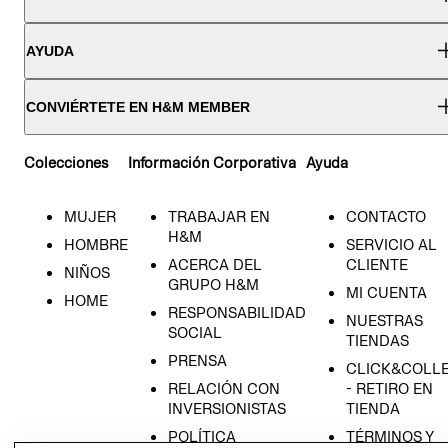
AYUDA
CONVIÉRTETE EN H&M MEMBER
Colecciones
Información Corporativa
Ayuda
MUJER
TRABAJAR EN
CONTACTO
H&M
HOMBRE
SERVICIO AL
ACERCA DEL
CLIENTE
NIÑOS
GRUPO H&M
MI CUENTA
HOME
RESPONSABILIDAD
NUESTRAS
SOCIAL
TIENDAS
PRENSA
CLICK&COLL
RELACIÓN CON
- RETIRO EN
INVERSIONISTAS
TIENDA
POLÍTICA
TÉRMINOS Y