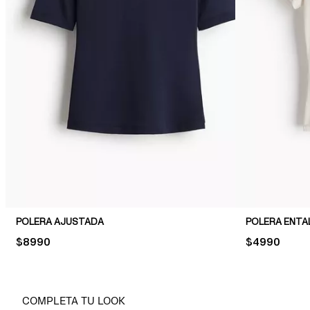
POLERA AJUSTADA
POLERA ENTA
PRICE:
$8990
PRICE:
$4990
COMPLETA TU LOOK