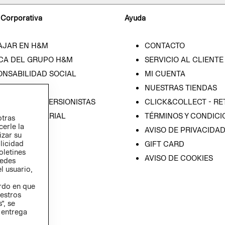
 Corporativa
Ayuda
AJAR EN H&M
CONTACTO
CA DEL GRUPO H&M
SERVICIO AL CLIENTE
ONSABILIDAD SOCIAL
MI CUENTA
SA
NUESTRAS TIENDAS
IÓN CON INVERSIONISTAS
CLICK&COLLECT - RE
ICA EMPRESARIAL
TÉRMINOS Y CONDICI
otras
cerle la
AVISO DE PRIVACIDA
izar su
blicidad
GIFT CARD
oletines
AVISO DE COOKIES
redes
l usuario,
erdo en que
estros
”, se
 entrega