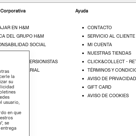
 Corporativa
Ayuda
AJAR EN H&M
CONTACTO
CA DEL GRUPO H&M
SERVICIO AL CLIENTE
ONSABILIDAD SOCIAL
MI CUENTA
SA
NUESTRAS TIENDAS
IÓN CON INVERSIONISTAS
CLICK&COLLECT - RE
ICA EMPRESARIAL
TÉRMINOS Y CONDICI
otras
cerle la
AVISO DE PRIVACIDA
izar su
blicidad
GIFT CARD
oletines
AVISO DE COOKIES
redes
l usuario,
erdo en que
estros
”, se
 entrega