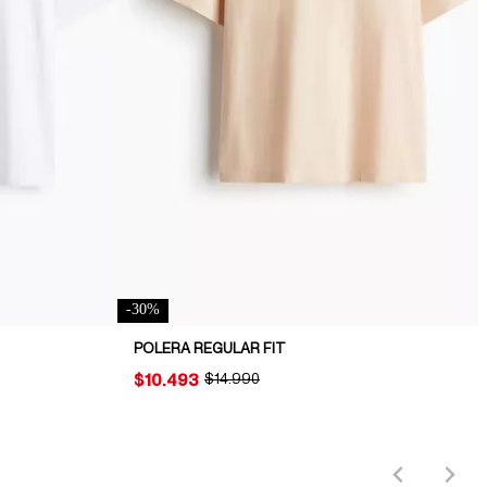
-
30
%
POLERA REGULAR FIT
PRICE:
$10.493
ORIGINAL PRICE:
$14.990