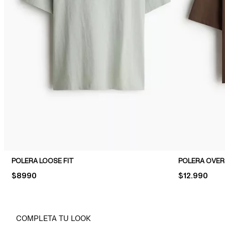
POLERA LOOSE FIT
POLERA OVERS
PRICE:
$8990
PRICE:
$12.990
COMPLETA TU LOOK