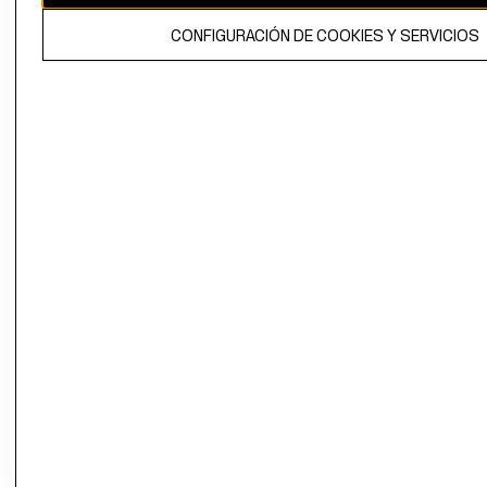
El contenido de esta página web está protegido por copyright y es
CONFIGURACIÓN DE COOKIES Y SERVICIOS
propiedad de H&M Hennes & Mauritz AB.