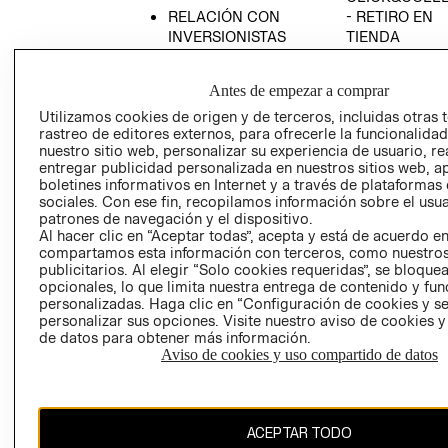
RELACIÓN CON
- RETIRO EN
INVERSIONISTAS
TIENDA
POLÍTICA
TÉRMINOS Y
EMPRESARIAL
CONDICIONE
Antes de empezar a comprar
AVISO DE
Utilizamos cookies de origen y de terceros, incluidas otras 
PRIVACIDAD
rastreo de editores externos, para ofrecerle la funcionalid
nuestro sitio web, personalizar su experiencia de usuario, rea
GIFT CARD
entregar publicidad personalizada en nuestros sitios web, a
boletines informativos en Internet y a través de plataformas
AVISO DE
sociales. Con ese fin, recopilamos información sobre el usua
COOKIES
patrones de navegación y el dispositivo.
Al hacer clic en “Aceptar todas”, acepta y está de acuerdo e
compartamos esta información con terceros, como nuestros
publicitarios. Al elegir “Solo cookies requeridas”, se bloque
opcionales, lo que limita nuestra entrega de contenido y fu
personalizadas. Haga clic en “Configuración de cookies y se
personalizar sus opciones. Visite nuestro aviso de cookies 
de datos para obtener más información.
Chile ($)
Aviso de cookies y uso compartido de datos
CAMBIAR REGIÓN
ACEPTAR TODO