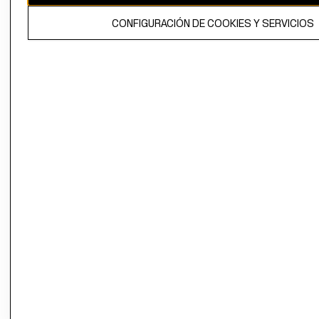
El contenido de esta página web está protegido por copyright y es
CONFIGURACIÓN DE COOKIES Y SERVICIOS
propiedad de H&M Hennes & Mauritz AB.