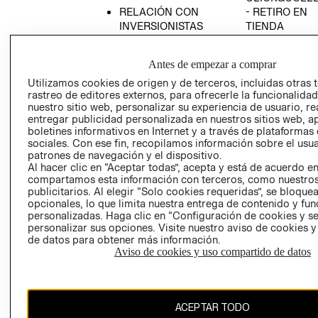
RELACIÓN CON
- RETIRO EN
INVERSIONISTAS
TIENDA
POLÍTICA
TÉRMINOS Y
EMPRESARIAL
CONDICIONE
Antes de empezar a comprar
AVISO DE
Utilizamos cookies de origen y de terceros, incluidas otras 
PRIVACIDAD
rastreo de editores externos, para ofrecerle la funcionalid
nuestro sitio web, personalizar su experiencia de usuario, rea
GIFT CARD
entregar publicidad personalizada en nuestros sitios web, a
boletines informativos en Internet y a través de plataformas
AVISO DE
sociales. Con ese fin, recopilamos información sobre el usua
COOKIES
patrones de navegación y el dispositivo.
Al hacer clic en “Aceptar todas”, acepta y está de acuerdo e
compartamos esta información con terceros, como nuestros
publicitarios. Al elegir “Solo cookies requeridas”, se bloque
opcionales, lo que limita nuestra entrega de contenido y fu
personalizadas. Haga clic en “Configuración de cookies y se
personalizar sus opciones. Visite nuestro aviso de cookies 
de datos para obtener más información.
Chile ($)
Aviso de cookies y uso compartido de datos
CAMBIAR REGIÓN
ACEPTAR TODO