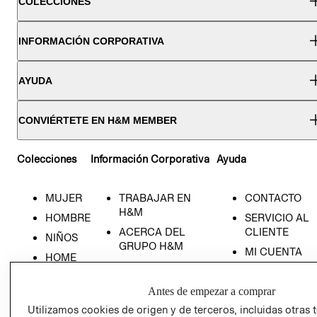
COLECCIONES
INFORMACIÓN CORPORATIVA
AYUDA
CONVIÉRTETE EN H&M MEMBER
Colecciones
Información Corporativa
Ayuda
MUJER
TRABAJAR EN
CONTACTO
H&M
HOMBRE
SERVICIO AL
ACERCA DEL
CLIENTE
NIÑOS
GRUPO H&M
MI CUENTA
HOME
RESPONSABILIDAD
NUESTRAS
SOCIAL
TIENDAS
Antes de empezar a comprar
PRENSA
CLICK&COLL
Utilizamos cookies de origen y de terceros, incluidas otras 