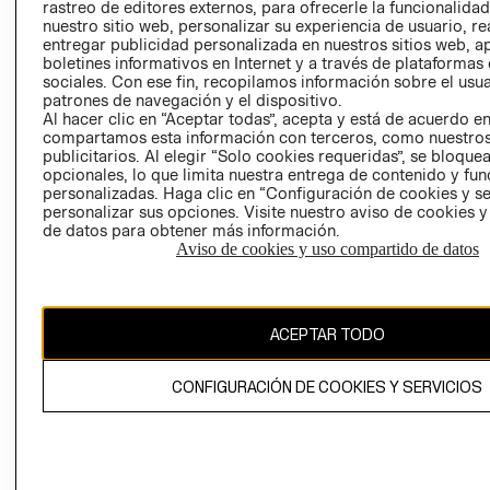
RELACIÓN CON
- RETIRO EN
rastreo de editores externos, para ofrecerle la funcionalid
INVERSIONISTAS
TIENDA
nuestro sitio web, personalizar su experiencia de usuario, rea
entregar publicidad personalizada en nuestros sitios web, a
POLÍTICA
TÉRMINOS Y
boletines informativos en Internet y a través de plataformas
EMPRESARIAL
CONDICIONE
sociales. Con ese fin, recopilamos información sobre el usua
patrones de navegación y el dispositivo.
AVISO DE
Al hacer clic en “Aceptar todas”, acepta y está de acuerdo e
PRIVACIDAD
compartamos esta información con terceros, como nuestros
publicitarios. Al elegir “Solo cookies requeridas”, se bloque
GIFT CARD
opcionales, lo que limita nuestra entrega de contenido y fu
AVISO DE
personalizadas. Haga clic en “Configuración de cookies y se
personalizar sus opciones. Visite nuestro aviso de cookies 
COOKIES
de datos para obtener más información.
Aviso de cookies y uso compartido de datos
ACEPTAR TODO
Chile ($)
CONFIGURACIÓN DE COOKIES Y SERVICIOS
CAMBIAR REGIÓN