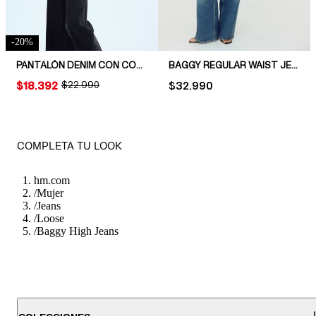
-
20
%
PANTALÓN DENIM CON CORDÓN DE AJUSTE
BAGGY REGULAR WAIST JEANS
PRICE:
$18.392
ORIGINAL PRICE:
$22.990
PRICE:
$32.990
COMPLETA TU LOOK
hm.com
/
Mujer
/
Jeans
/
Loose
/
Baggy High Jeans