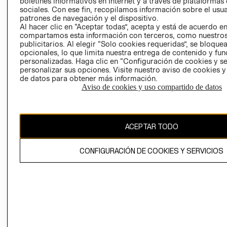
boletines informativos en Internet y a través de plataformas
sociales. Con ese fin, recopilamos información sobre el usua
AVISO DE
patrones de navegación y el dispositivo.
PRIVACIDAD
Al hacer clic en “Aceptar todas”, acepta y está de acuerdo e
compartamos esta información con terceros, como nuestros
GIFT CARD
publicitarios. Al elegir “Solo cookies requeridas”, se bloque
AVISO DE
opcionales, lo que limita nuestra entrega de contenido y fu
COOKIES
personalizadas. Haga clic en “Configuración de cookies y se
personalizar sus opciones. Visite nuestro aviso de cookies 
de datos para obtener más información.
Aviso de cookies y uso compartido de datos
ACEPTAR TODO
Chile ($)
CAMBIAR REGIÓN
CONFIGURACIÓN DE COOKIES Y SERVICIOS
El contenido de esta página web está protegido por copyright y es
propiedad de H&M Hennes & Mauritz AB.