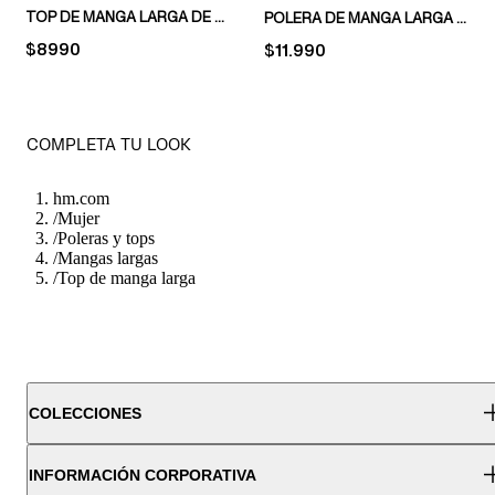
TOP DE MANGA LARGA DE PUNTO
POLERA DE MANGA LARGA EN ALGODÓN
PRICE:
$8990
PRICE:
$11.990
COMPLETA TU LOOK
hm.com
/
Mujer
/
Poleras y tops
/
Mangas largas
/
Top de manga larga
COLECCIONES
INFORMACIÓN CORPORATIVA