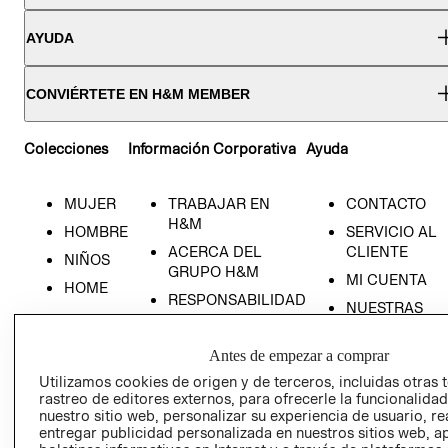
AYUDA
CONVIÉRTETE EN H&M MEMBER
Colecciones
Información Corporativa
Ayuda
MUJER
TRABAJAR EN
CONTACTO
H&M
HOMBRE
SERVICIO AL
ACERCA DEL
CLIENTE
NIÑOS
GRUPO H&M
MI CUENTA
HOME
RESPONSABILIDAD
NUESTRAS
SOCIAL
TIENDAS
PRENSA
CLICK&COLL
Antes de empezar a comprar
RELACIÓN CON
- RETIRO EN
Utilizamos cookies de origen y de terceros, incluidas otras 
INVERSIONISTAS
TIENDA
rastreo de editores externos, para ofrecerle la funcionalid
nuestro sitio web, personalizar su experiencia de usuario, rea
POLÍTICA
TÉRMINOS Y
entregar publicidad personalizada en nuestros sitios web, a
EMPRESARIAL
CONDICIONE