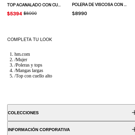
POLERA DE VISCOSA CON CUELLO BEATLE
TOP ACANALADO CON CUELLO ALTO
PRICE:
$8990
PRICE:
$5394
ORIGINAL PRICE:
$8990
COMPLETA TU LOOK
hm.com
/
Mujer
/
Poleras y tops
/
Mangas largas
/
Top con cuello alto
COLECCIONES
INFORMACIÓN CORPORATIVA