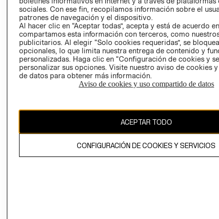
boletines informativos en Internet y a través de plataformas
sociales. Con ese fin, recopilamos información sobre el usua
AVISO DE
patrones de navegación y el dispositivo.
PRIVACIDAD
Al hacer clic en “Aceptar todas”, acepta y está de acuerdo e
compartamos esta información con terceros, como nuestros
GIFT CARD
publicitarios. Al elegir “Solo cookies requeridas”, se bloque
AVISO DE
opcionales, lo que limita nuestra entrega de contenido y fu
COOKIES
personalizadas. Haga clic en “Configuración de cookies y se
personalizar sus opciones. Visite nuestro aviso de cookies 
de datos para obtener más información.
Aviso de cookies y uso compartido de datos
ACEPTAR TODO
Chile ($)
CAMBIAR REGIÓN
CONFIGURACIÓN DE COOKIES Y SERVICIOS
El contenido de esta página web está protegido por copyright y es
propiedad de H&M Hennes & Mauritz AB.