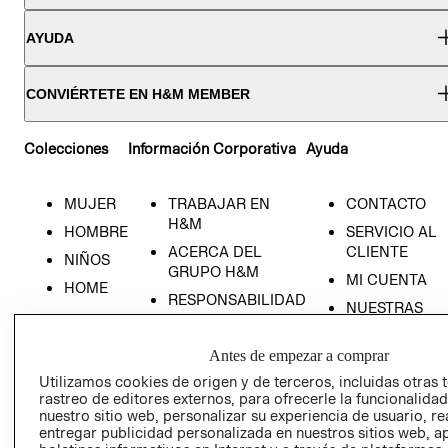
AYUDA
CONVIÉRTETE EN H&M MEMBER
Colecciones
Información Corporativa
Ayuda
MUJER
TRABAJAR EN
CONTACTO
H&M
HOMBRE
SERVICIO AL
ACERCA DEL
CLIENTE
NIÑOS
GRUPO H&M
MI CUENTA
HOME
RESPONSABILIDAD
NUESTRAS
SOCIAL
TIENDAS
PRENSA
CLICK&COLL
Antes de empezar a comprar
RELACIÓN CON
- RETIRO EN
Utilizamos cookies de origen y de terceros, incluidas otras 
INVERSIONISTAS
TIENDA
rastreo de editores externos, para ofrecerle la funcionalid
nuestro sitio web, personalizar su experiencia de usuario, rea
POLÍTICA
TÉRMINOS Y
entregar publicidad personalizada en nuestros sitios web, a
EMPRESARIAL
CONDICIONE