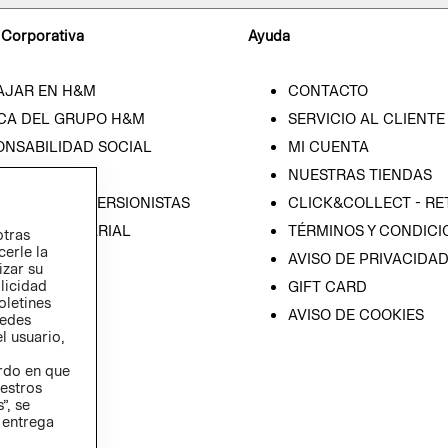
 Corporativa
Ayuda
AJAR EN H&M
CONTACTO
CA DEL GRUPO H&M
SERVICIO AL CLIENTE
ONSABILIDAD SOCIAL
MI CUENTA
SA
NUESTRAS TIENDAS
IÓN CON INVERSIONISTAS
CLICK&COLLECT - RE
ICA EMPRESARIAL
TÉRMINOS Y CONDICI
otras
cerle la
AVISO DE PRIVACIDA
izar su
blicidad
GIFT CARD
oletines
AVISO DE COOKIES
redes
l usuario,
erdo en que
estros
”, se
 entrega