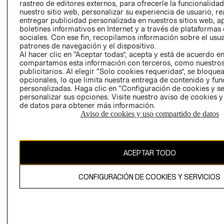
RELACIÓN CON
- RETIRO EN
rastreo de editores externos, para ofrecerle la funcionalid
INVERSIONISTAS
TIENDA
nuestro sitio web, personalizar su experiencia de usuario, rea
entregar publicidad personalizada en nuestros sitios web, a
POLÍTICA
TÉRMINOS Y
boletines informativos en Internet y a través de plataformas
EMPRESARIAL
CONDICIONE
sociales. Con ese fin, recopilamos información sobre el usua
patrones de navegación y el dispositivo.
AVISO DE
Al hacer clic en “Aceptar todas”, acepta y está de acuerdo e
PRIVACIDAD
compartamos esta información con terceros, como nuestros
publicitarios. Al elegir “Solo cookies requeridas”, se bloque
GIFT CARD
opcionales, lo que limita nuestra entrega de contenido y fu
AVISO DE
personalizadas. Haga clic en “Configuración de cookies y se
personalizar sus opciones. Visite nuestro aviso de cookies 
COOKIES
de datos para obtener más información.
Aviso de cookies y uso compartido de datos
ACEPTAR TODO
Chile ($)
CONFIGURACIÓN DE COOKIES Y SERVICIOS
CAMBIAR REGIÓN