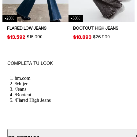
-
20
%
-
30
%
FLARED LOW JEANS
BOOTCUT HIGH JEANS
PRICE:
$13.592
ORIGINAL PRICE:
$16.990
PRICE:
$18.893
ORIGINAL PRICE:
$26.990
COMPLETA TU LOOK
hm.com
/
Mujer
/
Jeans
/
Bootcut
/
Flared High Jeans