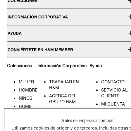
COLECCIONES
INFORMACIÓN CORPORATIVA
AYUDA
CONVIÉRTETE EN H&M MEMBER
Colecciones
Información Corporativa
Ayuda
MUJER
TRABAJAR EN
CONTACTO
H&M
HOMBRE
SERVICIO AL
ACERCA DEL
CLIENTE
NIÑOS
GRUPO H&M
MI CUENTA
HOME
RESPONSABILIDAD
NUESTRAS
SOCIAL
TIENDAS
Antes de empezar a comprar
PRENSA
CLICK&COLL
Utilizamos cookies de origen y de terceros, incluidas otras 