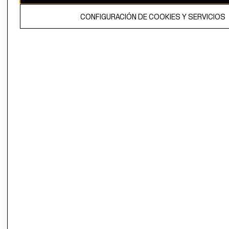
El contenido de esta página web está protegido por copyright y es
CONFIGURACIÓN DE COOKIES Y SERVICIOS
propiedad de H&M Hennes & Mauritz AB.