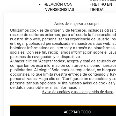
RELACIÓN CON
- RETIRO EN
INVERSIONISTAS
TIENDA
POLÍTICA
TÉRMINOS Y
EMPRESARIAL
CONDICIONE
Antes de empezar a comprar
AVISO DE
Utilizamos cookies de origen y de terceros, incluidas otras 
PRIVACIDAD
rastreo de editores externos, para ofrecerle la funcionalid
nuestro sitio web, personalizar su experiencia de usuario, rea
GIFT CARD
entregar publicidad personalizada en nuestros sitios web, a
boletines informativos en Internet y a través de plataformas
AVISO DE
sociales. Con ese fin, recopilamos información sobre el usua
COOKIES
patrones de navegación y el dispositivo.
Al hacer clic en “Aceptar todas”, acepta y está de acuerdo e
compartamos esta información con terceros, como nuestros
publicitarios. Al elegir “Solo cookies requeridas”, se bloque
opcionales, lo que limita nuestra entrega de contenido y fu
personalizadas. Haga clic en “Configuración de cookies y se
personalizar sus opciones. Visite nuestro aviso de cookies 
de datos para obtener más información.
Chile ($)
Aviso de cookies y uso compartido de datos
CAMBIAR REGIÓN
ACEPTAR TODO