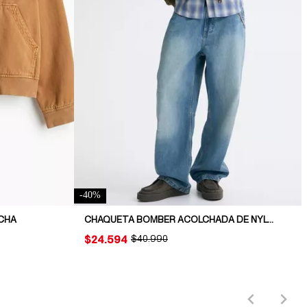
-
40
%
CHA
CHAQUETA BOMBER ACOLCHADA DE NYLON
PRICE:
$24.594
ORIGINAL PRICE:
$40.990