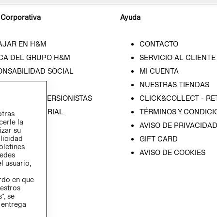
 Corporativa
Ayuda
AJAR EN H&M
CONTACTO
CA DEL GRUPO H&M
SERVICIO AL CLIENTE
ONSABILIDAD SOCIAL
MI CUENTA
SA
NUESTRAS TIENDAS
IÓN CON INVERSIONISTAS
CLICK&COLLECT - RE
ICA EMPRESARIAL
TÉRMINOS Y CONDICI
otras
cerle la
AVISO DE PRIVACIDA
izar su
blicidad
GIFT CARD
oletines
AVISO DE COOKIES
redes
l usuario,
erdo en que
estros
”, se
 entrega