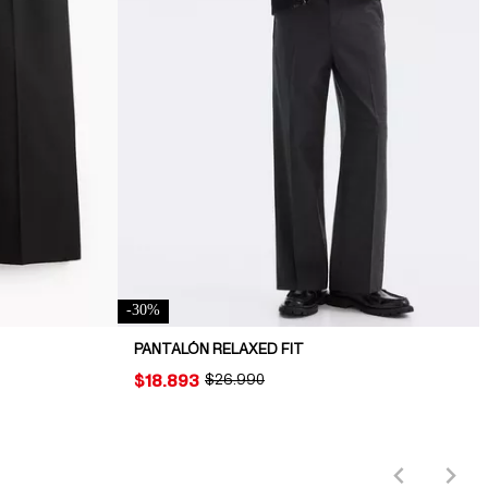
-
30
%
PANTALÓN RELAXED FIT
PRICE:
$18.893
ORIGINAL PRICE:
$26.990