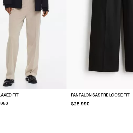
LAXED FIT
PANTALÓN SASTRE LOOSE FIT
INAL PRICE:
.990
PRICE:
$28.990