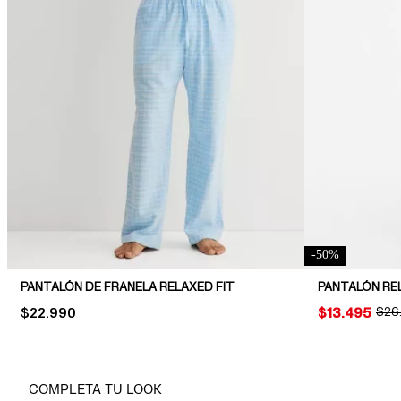
-
50
%
PANTALÓN DE FRANELA RELAXED FIT
PANTALÓN RE
PRICE:
$22.990
PRICE:
$13.495
ORIG
$26
COMPLETA TU LOOK