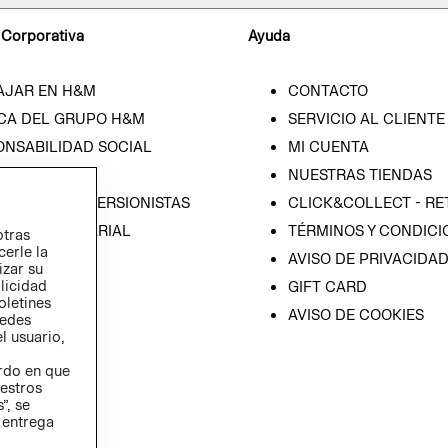
 Corporativa
Ayuda
AJAR EN H&M
CONTACTO
CA DEL GRUPO H&M
SERVICIO AL CLIENTE
ONSABILIDAD SOCIAL
MI CUENTA
SA
NUESTRAS TIENDAS
IÓN CON INVERSIONISTAS
CLICK&COLLECT - RE
ICA EMPRESARIAL
TÉRMINOS Y CONDICI
otras
cerle la
AVISO DE PRIVACIDA
izar su
blicidad
GIFT CARD
oletines
AVISO DE COOKIES
redes
l usuario,
erdo en que
estros
”, se
 entrega