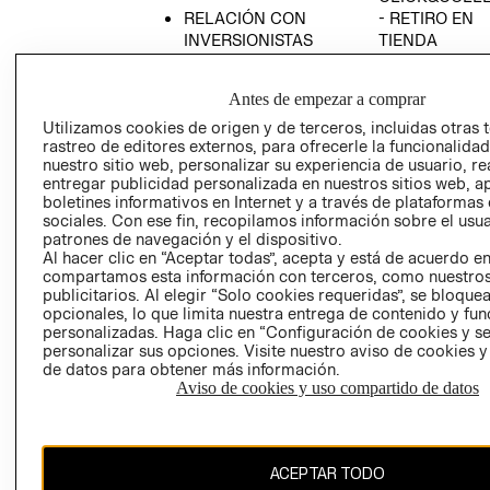
RELACIÓN CON
- RETIRO EN
INVERSIONISTAS
TIENDA
POLÍTICA
TÉRMINOS Y
EMPRESARIAL
CONDICIONE
Antes de empezar a comprar
AVISO DE
Utilizamos cookies de origen y de terceros, incluidas otras 
PRIVACIDAD
rastreo de editores externos, para ofrecerle la funcionalid
nuestro sitio web, personalizar su experiencia de usuario, rea
GIFT CARD
entregar publicidad personalizada en nuestros sitios web, a
boletines informativos en Internet y a través de plataformas
AVISO DE
sociales. Con ese fin, recopilamos información sobre el usua
COOKIES
patrones de navegación y el dispositivo.
Al hacer clic en “Aceptar todas”, acepta y está de acuerdo e
compartamos esta información con terceros, como nuestros
publicitarios. Al elegir “Solo cookies requeridas”, se bloque
opcionales, lo que limita nuestra entrega de contenido y fu
personalizadas. Haga clic en “Configuración de cookies y se
personalizar sus opciones. Visite nuestro aviso de cookies 
de datos para obtener más información.
Chile ($)
Aviso de cookies y uso compartido de datos
CAMBIAR REGIÓN
ACEPTAR TODO