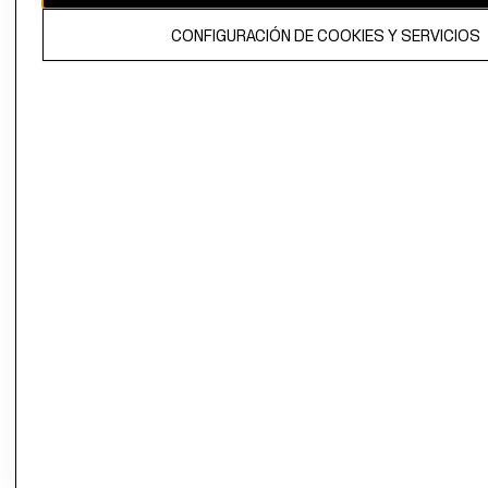
El contenido de esta página web está protegido por copyright y es
CONFIGURACIÓN DE COOKIES Y SERVICIOS
propiedad de H&M Hennes & Mauritz AB.